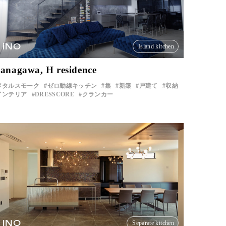
iNO
Island kitchen
anagawa, H residence
メタルスモーク
ゼロ動線キッチン
集
新築
戸建て
収納
インテリア
DRESSCORE
クランカー
INO
Separate kitchen