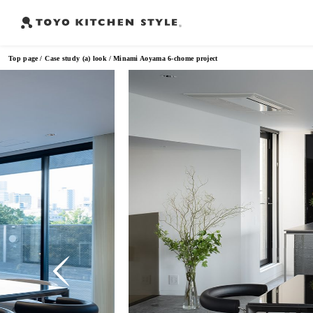
Top page
Case study (a) look
Minami Aoyama 6-chome project
Frequently Searched Words
Open kitchen
Island kitchen
Peninsula kitchen
Wall Kitc
​ ​
​ ​
​ ​