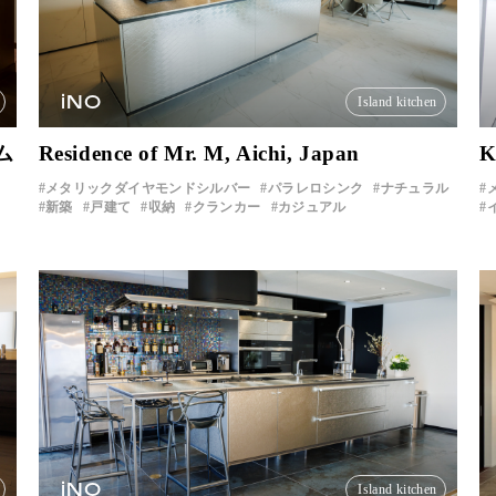
iNO
Island kitchen
ム
Residence of Mr. M, Aichi, Japan
K
メタリックダイヤモンドシルバー
パラレロシンク
ナチュラル
新築
戸建て
収納
クランカー
カジュアル
iNO
Island kitchen