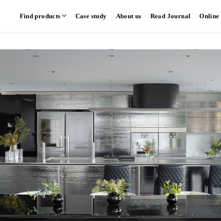
Find products
Case study
About us
Read Journal
Online
hen
Communication kitchen
Separate kitchen
Parallel kitchen
​ ​
​ ​