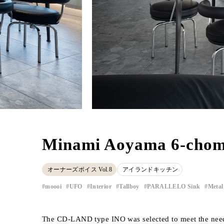
Minami Aoyama 6-chome
オーナーズボイス Vol.8
アイランドキッチン
moooi
UFO
Interior
Tallboy
PARALLELO Sink
Metal
​ ​
​ ​
​ ​
​ ​
​ ​
The CD-LAND type INO was selected to meet the needs 