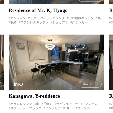
Residence of Mr. K, Hyogo
R
マンション
モダン
パラレロシンク
ゼロ動線キッチン
集
収納
ステンレスキッチン
シュカブラ
クランカー
S
iNO
Island kitchen
Kanagawa, Y-residence
R
パラレロシンク
集
戸建て
ラグジュアリー
リフォーム
スプラッシュブラック
インテリア
SICIS
クランカー