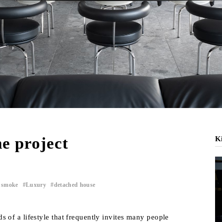
 project
Ki
 smoke
Luxury
detached house
​ ​
​ ​
of a lifestyle that frequently invites many people