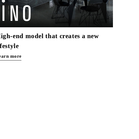
igh-end model that creates a new
ifestyle
earn more