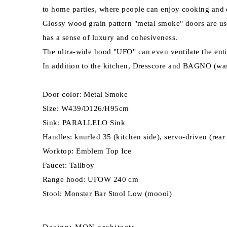
to home parties, where people can enjoy cooking and o
Glossy wood grain pattern "metal smoke" doors are us
has a sense of luxury and cohesiveness.
The ultra-wide hood "UFO" can even ventilate the enti
In addition to the kitchen, Dresscore and BAGNO (was
Door color: Metal Smoke
Size: W439/D126/H95cm
Sink: PARALLELO Sink
Handles: knurled 35 (kitchen side), servo-driven (rear
Worktop: Emblem Top Ice
Faucet: Tallboy
Range hood: UFOW 240 cm
Stool: Monster Bar Stool Low (moooi)