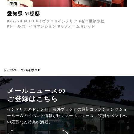
実例
愛知県 M様邸
Kartell
UFO
イヴァロ
インテリア
ゼロ動線水栓
トールボーイ
マンション
リフォーム
レッド
トップページ
#イヴァロ
メールニュースの
ご登録はこちら
インテリアのトレンド、海外ブランドの最新コレクションやショ
ールームのイベント情報が
届くメールニュース、特別イベントへ
の応募など特典が満載。