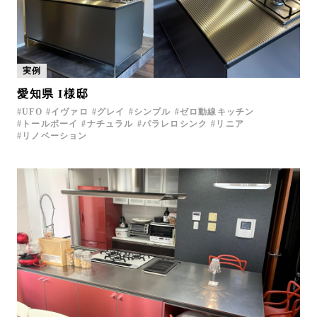
実例
愛知県 I様邸
UFO
イヴァロ
グレイ
シンプル
ゼロ動線キッチン
トールボーイ
ナチュラル
パラレロシンク
リニア
リノベーション