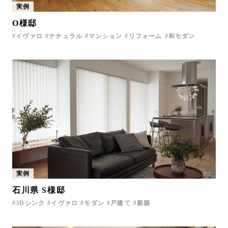
実例
お問い合わせ
O様邸
サポート
イヴァロ
ナチュラル
マンション
リフォーム
和モダン
LANGUAGE :
EN
JP
CN
実例
石川県 S様邸
3Dシンク
イヴァロ
モダン
戸建て
新築
オンライン見積もり
ショールームを探す