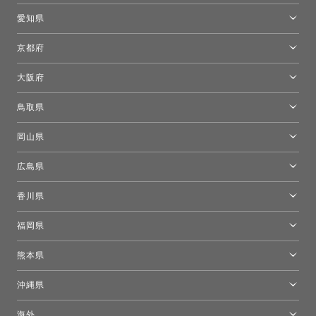
新宿高島屋トーヨーキッチンスタイル
トーヨーキッチンスタイルショップ浜松
愛知県
名古屋ショールーム
京都府
京都ショールーム
大阪府
トーヨーキッチンスタイルショップ京都東
大阪ショールーム
鳥取県
[閉館]米子ショールーム
岡山県
岡山ショールーム
広島県
広島ショールーム
香川県
高松ショールーム
福岡県
福岡ショールーム
熊本県
熊本ショールーム
沖縄県
トーヨーキッチンスタイルショップ沖縄
海外