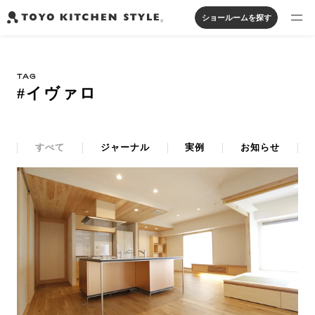
ショールームを探す
製品を探す
TAG
オープンキッチン
アイランドキッチン
システムキッチン
#イヴァロ
実例から探す
ペニンシュラキッチン
壁付けキッチン
対面キッチン
家具・照明・タイル
セパレートキッチン
並列型キッチン
バス・洗面
私たちについて
すべて
ジャーナル
実例
お知らせ
ジャーナルを読む
オンラインストア
お知らせ
カタログを見る
よくあるご質問