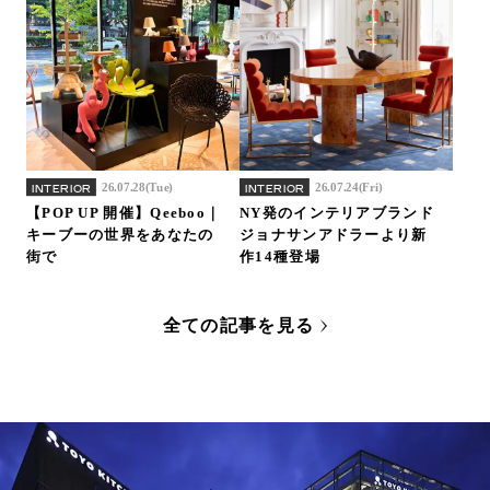
26.07.28(Tue)
26.07.24(Fri)
INTERIOR
INTERIOR
【POP UP 開催】Qeeboo｜
NY発のインテリアブランド
キーブーの世界をあなたの
ジョナサンアドラーより新
街で
作14種登場
全ての記事を見る