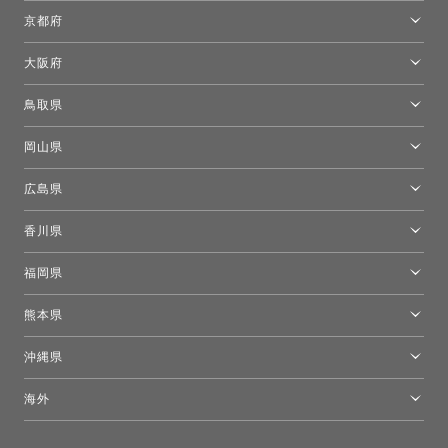
名古屋ショールーム
京都府
京都ショールーム
大阪府
トーヨーキッチンスタイルショップ京都東
大阪ショールーム
鳥取県
[閉館]米子ショールーム
岡山県
岡山ショールーム
広島県
広島ショールーム
香川県
高松ショールーム
福岡県
福岡ショールーム
熊本県
熊本ショールーム
沖縄県
トーヨーキッチンスタイルショップ沖縄
海外
［Coming Soon］トーヨーキッチンスタイルショップニューヨーク