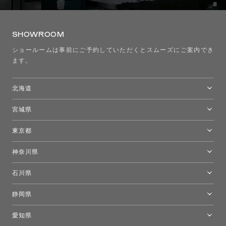
SHOWROOM
ショールームは事前にご予約していただくとスムーズにご案内でき
ます。
北海道
トーヨーキッチンスタイルショップ札幌
宮城県
仙台ショールーム
東京都
東京ショールーム
神奈川県
カルテル東京
[移転準備のため休館中]トーヨーキッチンスタイルショップ箱根
モーイ東京
石川県
キーブー東京
金沢ショールーム
静岡県
FLOS｜フロスデザインスペース青山
新宿高島屋トーヨーキッチンスタイル
トーヨーキッチンスタイルショップ浜松
愛知県