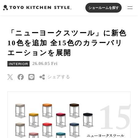
ショールームを探す
製品を探す
「ニューヨークスツール」に新色
オープンキッチン
アイランドキッチン
システムキッチン
10色を追加 全15色のカラーバリ
実例から探す
ペニンシュラキッチン
壁付けキッチン
対面キッチン
家具・照明・タイル
エーションを展開
セパレートキッチン
並列型キッチン
バス・洗面
私たちについて
26.06.05 Fri
INTERIOR
シェアする
ジャーナルを読む
Threads
オンラインストア
Pinterest
はてなブックマー
お知らせ
ク
カタログを見る
Eメールで送信
よくあるご質問