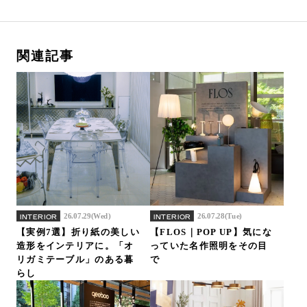
関連記事
26.07.29(Wed)
26.07.28(Tue)
INTERIOR
INTERIOR
【実例7選】折り紙の美しい
【FLOS｜POP UP】気にな
造形をインテリアに。「オ
っていた名作照明をその目
リガミテーブル」のある暮
で
らし