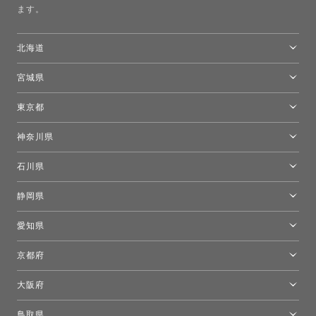
ます。
北海道
トーヨーキッチンスタイルショップ札幌
宮城県
仙台ショールーム
東京都
東京ショールーム
神奈川県
カルテル東京
[移転準備のため休館中]トーヨーキッチンスタイルショップ箱根
モーイ東京
石川県
キーブー東京
金沢ショールーム
静岡県
FLOS｜フロスデザインスペース青山
新宿高島屋トーヨーキッチンスタイル
トーヨーキッチンスタイルショップ浜松
愛知県
名古屋ショールーム
京都府
京都ショールーム
大阪府
トーヨーキッチンスタイルショップ京都東
大阪ショールーム
鳥取県