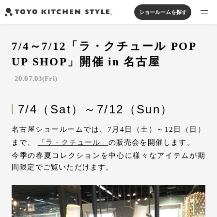
ショールームを探す
製品を探す
7/4～7/12「ラ・クチュール POP
オープンキッチン
アイランドキッチン
システムキッチン
UP SHOP」開催 in 名古屋
実例から探す
ペニンシュラキッチン
壁付けキッチン
対面キッチン
家具・照明・タイル
20.07.03(Fri)
セパレートキッチン
並列型キッチン
バス・洗面
私たちについて
7/4（Sat）～7/12（Sun）
ジャーナルを読む
名古屋ショールームでは、7月4日（土）～12日（日）
まで、
「ラ・クチュール」
の販売会を開催します。
オンラインストア
今季の春夏コレクションを中心に様々なアイテムが期
間限定でご覧いただけます。
お知らせ
カタログを見る
よくあるご質問