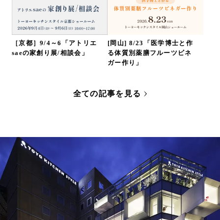
［京都］9/4～6「アトリエ
[岡山] 8/23「医学博士と作
saeの家創り展/相談会」
る体質別薬膳フルーツビネ
ガー作り」
全ての記事を見る