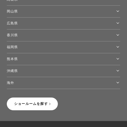
[閉館]米子ショールーム
岡山県
岡山ショールーム
広島県
広島ショールーム
香川県
高松ショールーム
福岡県
福岡ショールーム
熊本県
熊本ショールーム
沖縄県
トーヨーキッチンスタイルショップ沖縄
海外
［Coming Soon］トーヨーキッチンスタイルショップニューヨーク
ショールームを探す