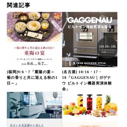
関連記事
[福岡]9/6・7「重陽の宴～
[名古屋] 10/16・17・
菊の香りと共に迎える秋の1
18「GAGGENAU｜ガゲナ
日～」
ウ ビルトイン機器実演体験
会」