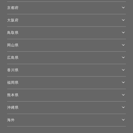
名古屋ショールーム
京都府
京都ショールーム
大阪府
トーヨーキッチンスタイルショップ京都東
大阪ショールーム
鳥取県
[閉館]米子ショールーム
岡山県
岡山ショールーム
広島県
広島ショールーム
香川県
高松ショールーム
福岡県
福岡ショールーム
熊本県
熊本ショールーム
沖縄県
トーヨーキッチンスタイルショップ沖縄
海外
［Coming Soon］トーヨーキッチンスタイルショップニューヨーク