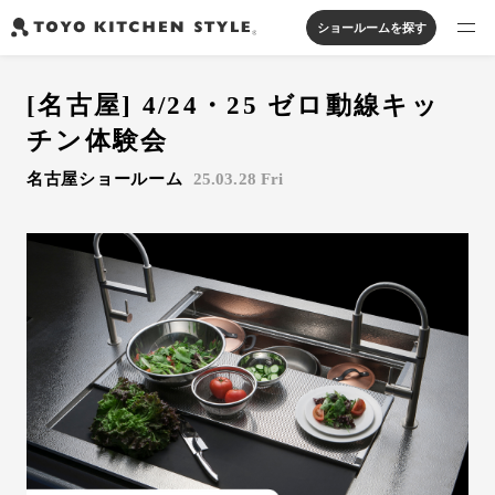
ショールームを探す
製品を探す
[名古屋] 4/24・25 ゼロ動線キッ
オープンキッチン
アイランドキッチン
システムキッチン
チン体験会
実例から探す
ペニンシュラキッチン
壁付けキッチン
対面キッチン
家具・照明・タイル
名古屋ショールーム
25.03.28 Fri
セパレートキッチン
並列型キッチン
バス・洗面
私たちについて
ジャーナルを読む
オンラインストア
お知らせ
カタログを見る
よくあるご質問