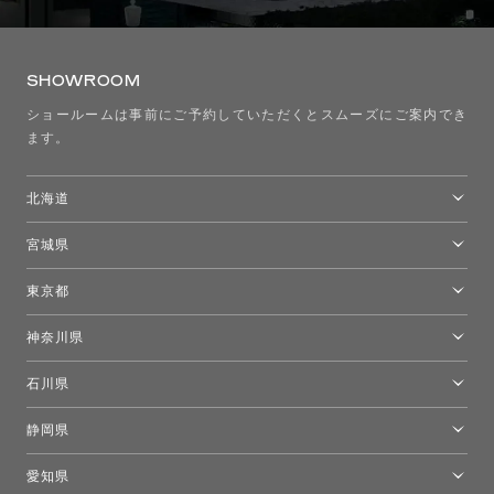
SHOWROOM
ショールームは事前にご予約していただくとスムーズにご案内でき
ます。
北海道
トーヨーキッチンスタイルショップ札幌
宮城県
仙台ショールーム
東京都
東京ショールーム
神奈川県
カルテル東京
[移転準備のため休館中]トーヨーキッチンスタイルショップ箱根
モーイ東京
石川県
キーブー東京
金沢ショールーム
静岡県
FLOS｜フロスデザインスペース青山
新宿高島屋トーヨーキッチンスタイル
トーヨーキッチンスタイルショップ浜松
愛知県