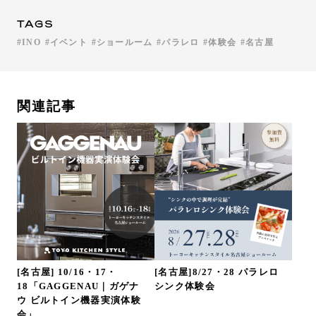
TAGS
INO
イベント
ショールーム
パラレロ
体験会
名古屋
関連記事
[名古屋] 10/16・17・
[名古屋]8/27・28 パラレロ
18「GAGGENAU｜ガゲナ
シンク体験会
ウ ビルトイン機器実演体験
会」