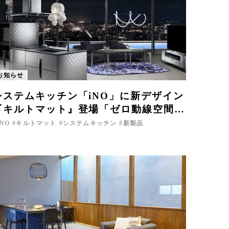
お知らせ
システムキッチン「iNO」に新デザイン
『キルトマット』登場「ゼロ動線空間」
をテーマに革新的なLDK空間を発表
INO
キルトマット
システムキッチン
新製品