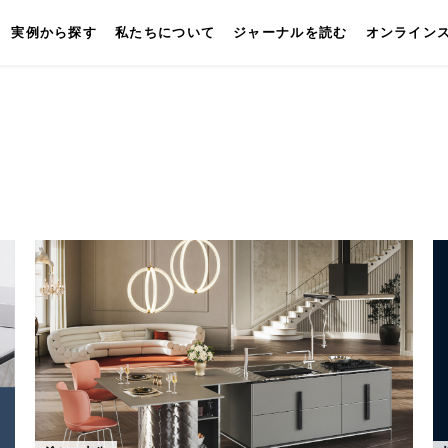
実例から探す
私たちについて
ジャーナルを読む
オンライン
キッチン
壁付けキッチン
対面キッチン
セパレートキッチン
並