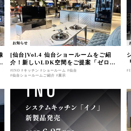
お知らせ
線
[仙台]Vol.4 仙台ショールームをご紹
介！新しいLDK空間をご提案「ゼロ動
線空間」
INO
キッチン
ショールーム
仙台
仙台ショールームご紹介
展示