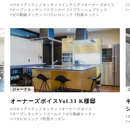
INO
アイランドキッチン
インテリア
オーナーズボイス
オープンキッチン
クランカー
スプラッシュブラック
ゼロ動線キッチン
パラレロシンク
対面キッチン
ジャーナル
オーナーズボイスVol.33 K様邸
INO
アイランドキッチン
オーナーズボイス
オープンキッチン
ゴールド
ゼロ動線キッチン
パラレロシンク
対面キッチン