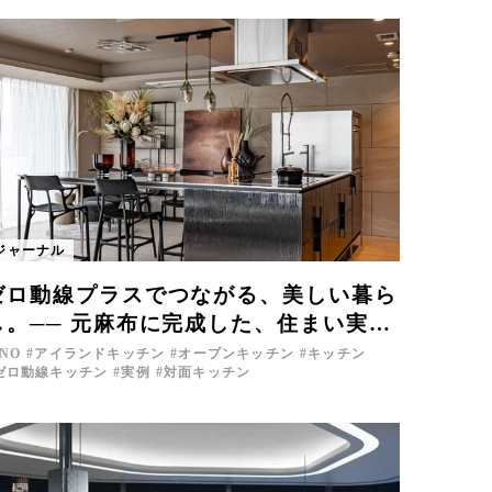
ジャーナル
ゼロ動線プラスでつながる、美しい暮ら
し。── 元麻布に完成した、住まい実例
レポート
INO
アイランドキッチン
オープンキッチン
キッチン
ゼロ動線キッチン
実例
対面キッチン