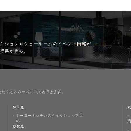
クションやショールームのイベント情報が
特典が満載。
ただくとスムーズにご案内できます。
静岡県
トーヨーキッチンスタイルショップ浜
松
愛知県