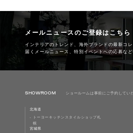
メールニュースの
ご登録はこちら
インテリアのトレンド、海外ブランドの最新コレ
届くメールニュース、特別イベントへの応募など
SHOWROOM
ショールームは事前にご予約してい
北海道
トーヨーキッチンスタイルショップ札
幌
宮城県