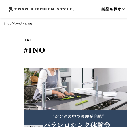
製品を探す
トップページ
#INO
TAG
#INO
よく検索されるワード
オープンキッチン
アイランドキッチン
ペニンシュラ