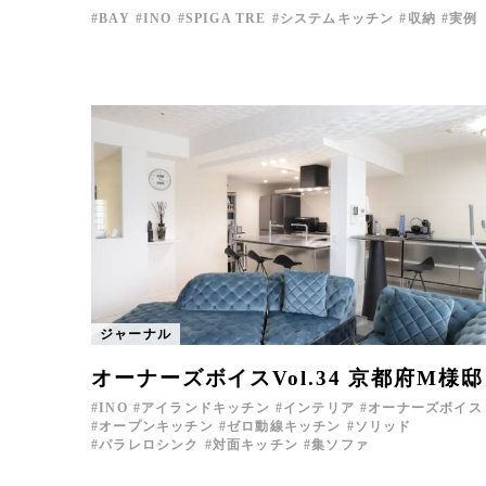
び・実例総まとめ
BAY
INO
SPIGA TRE
システムキッチン
収納
実例
ジャーナル
オーナーズボイスVol.34 京都府M様邸
INO
アイランドキッチン
インテリア
オーナーズボイス
オープンキッチン
ゼロ動線キッチン
ソリッド
パラレロシンク
対面キッチン
集ソファ