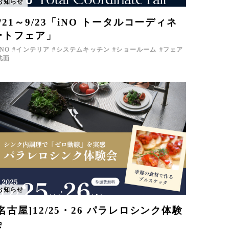
お知らせ
3/21～9/23「iNO トータルコーディネ
ートフェア」
INO
インテリア
システムキッチン
ショールーム
フェア
洗面
お知らせ
[名古屋]12/25・26 パラレロシンク体験
会