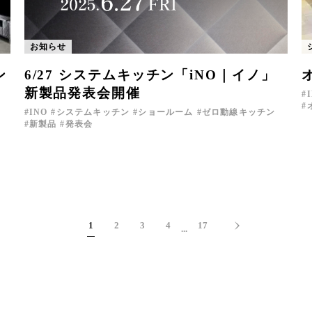
お知らせ
ン
6/27 システムキッチン「iNO｜イノ」
新製品発表会開催
INO
システムキッチン
ショールーム
ゼロ動線キッチン
新製品
発表会
1
2
3
4
17
...