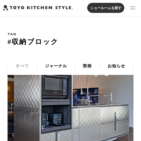
ショールームを探す
製品を探す
TAG
オープンキッチン
アイランドキッチン
システムキッチン
#収納ブロック
実例から探す
ペニンシュラキッチン
壁付けキッチン
対面キッチン
家具・照明・タイル
セパレートキッチン
並列型キッチン
バス・洗面
私たちについて
すべて
ジャーナル
実例
お知らせ
ジャーナルを読む
オンラインストア
お知らせ
カタログを見る
よくあるご質問