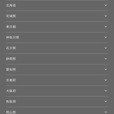
北海道
トーヨーキッチンスタイルショップ札幌
宮城県
仙台ショールーム
東京都
東京ショールーム
神奈川県
カルテル東京
[移転準備のため休館中]トーヨーキッチンスタイルショップ箱根
モーイ東京
石川県
キーブー東京
金沢ショールーム
静岡県
FLOS｜フロスデザインスペース青山
新宿高島屋トーヨーキッチンスタイル
トーヨーキッチンスタイルショップ浜松
愛知県
名古屋ショールーム
京都府
京都ショールーム
大阪府
トーヨーキッチンスタイルショップ京都東
大阪ショールーム
鳥取県
[閉館]米子ショールーム
岡山県