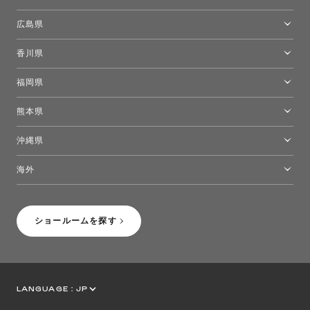
岡山ショールーム
広島県
広島ショールーム
香川県
高松ショールーム
福岡県
福岡ショールーム
熊本県
熊本ショールーム
沖縄県
トーヨーキッチンスタイルショップ沖縄
海外
［Coming Soon］トーヨーキッチンスタイルショップニューヨーク
ショールームを探す
LANGUAGE :
JP
EN
CN