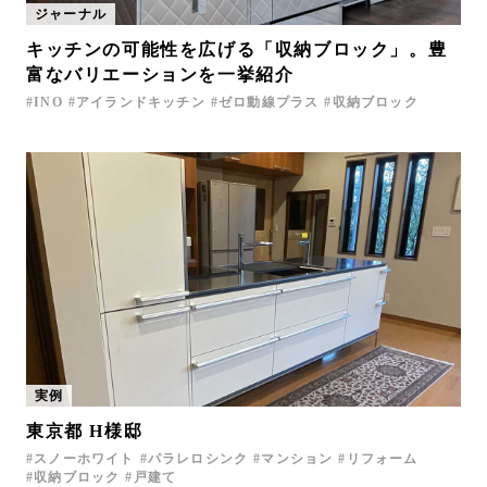
ジャーナル
お問い合わせ
キッチンの可能性を広げる「収納ブロック」。豊
サポート
富なバリエーションを一挙紹介
LANGUAGE :
JP
INO
アイランドキッチン
ゼロ動線プラス
収納ブロック
EN
CN
実例
東京都 H様邸
オンライン見積もり
ショールームを探す
スノーホワイト
パラレロシンク
マンション
リフォーム
収納ブロック
戸建て