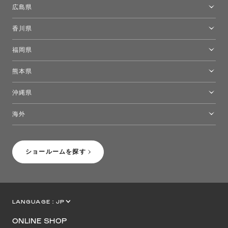
岡山ショールーム
広島県
広島ショールーム
香川県
高松ショールーム
福岡県
福岡ショールーム
熊本県
熊本ショールーム
沖縄県
トーヨーキッチンスタイルショップ沖縄
海外
［Coming Soon］トーヨーキッチンスタイルショップニューヨーク
ショールームを探す
LANGUAGE :
JP
EN
CN
ONLINE SHOP