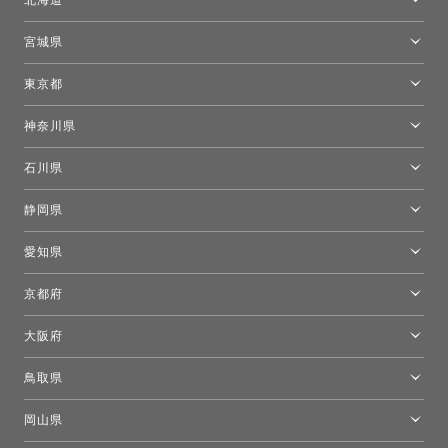
トーヨーキッチンスタイルショップ札幌
宮城県
仙台ショールーム
東京都
東京ショールーム
神奈川県
カルテル東京
[移転準備のため休館中]トーヨーキッチンスタイルショップ箱根
モーイ東京
石川県
キーブー東京
金沢ショールーム
静岡県
FLOS｜フロスデザインスペース青山
新宿高島屋トーヨーキッチンスタイル
トーヨーキッチンスタイルショップ浜松
愛知県
名古屋ショールーム
京都府
京都ショールーム
大阪府
トーヨーキッチンスタイルショップ京都東
大阪ショールーム
鳥取県
[閉館]米子ショールーム
岡山県