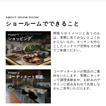
群馬(0)
埼玉(0)
千葉(0)
東京(6)
神奈川(1)
新潟(0)
富山(0)
石川(1)
福井(0)
ABOUT SHOW ROOM
ショールームでできること
山梨(0)
長野(0)
岐阜(0)
静岡(1)
愛知(1)
三重(0)
間取りやイメージと合うのか
POINT 1
は、実際に見てみないとよくわ
滋賀(0)
京都(2)
大阪(1)
ショッピング
からないもの。キッチンを中心
兵庫(0)
奈良(0)
和歌山(0)
としたインテリア空間をその場
でご体感ください。
鳥取(1)
島根(0)
岡山(1)
広島(1)
山口(0)
徳島(0)
香川(1)
愛媛(0)
高知(0)
コーディネーターが製品のご案
POINT 2
福岡(1)
佐賀(0)
長崎(0)
内をいたします。実際にキッチ
コーディネート相談
ンで調理体験会や、お好みのデ
熊本(1)
大分(0)
宮崎(0)
ザインに組み合わせて比較しな
鹿児島(0)
沖縄(1)
がらご見学いただけます。