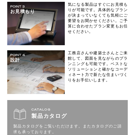
気になる製品はすぐにお見積も
POINT 3
りが可能です。具体的なプラン
お見積もり
が決まっていなくても気軽にご
要望をお聞かせください。ご予
算に合わせたプラン変更もお任
せください。
工務店さんや建築士さんとご来
POINT 4
館して、図面を見ながらのプラ
設計
ンニングも可能です。ベストな
ソリューションと確かなコーデ
ィネート力で新たな住まいづく
りをお手伝いします。
CATALOG
製品カタログ
製品カタログをご覧いただけます。
またカタログのご請
求も承っております。