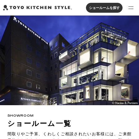
ショールームを探す
製品を探す
オープンキッチン
アイランドキッチン
システムキッチン
実例から探す
ペニンシュラキッチン
壁付けキッチン
対面キッチン
家具・照明・タイル
セパレートキッチン
並列型キッチン
バス・洗面
私たちについて
ジャーナルを読む
オンラインストア
SHOWROOM
お知らせ
ショールーム一覧
カタログを見る
間取りやご予算、くわしくご相談されたいお客様には、ご来館
よくあるご質問