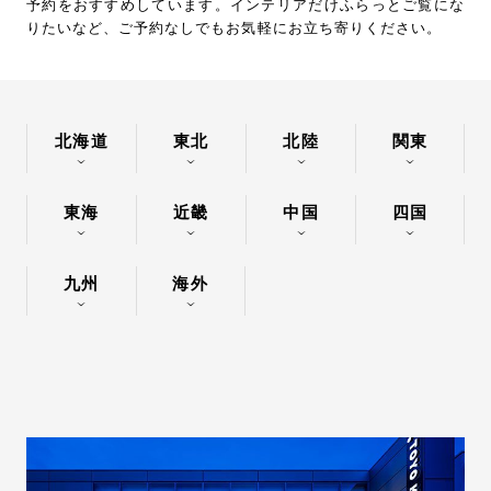
予約をおすすめしています。インテリアだけふらっとご覧にな
お問い合わせ
りたいなど、ご予約なしでもお気軽にお立ち寄りください。
サポート
LANGUAGE :
JP
EN
CN
北海道
東北
北陸
関東
東海
近畿
中国
四国
九州
海外
オンライン見積もり
ショールームを探す