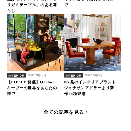
リガミテーブル」のある暮
で
らし
26.07.28(Tue)
26.07.24(Fri)
INTERIOR
INTERIOR
【POP UP 開催】Qeeboo｜
NY発のインテリアブランド
キーブーの世界をあなたの
ジョナサンアドラーより新
街で
作14種登場
全ての記事を見る