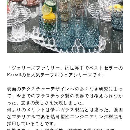
お問い合わせ
サポート
LANGUAGE :
JP
EN
CN
「ジェリーズファミリー」は世界中でベストセラーの
Kartellの超人気テーブルウェアシリーズです。
表面のテクスチャーデザインへのあくなき研究によっ
て、今までのプラスチック製の食器では考えられなか
った、驚きの美しさを実現しました。
何よりのメリットは儚いガラス製品とは違った、強固
なマテリアルである熱可塑性エンジニアリング樹脂を
オンライン見積もり
ショールームを探す
採用していることです。