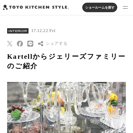
ショールームを探す
製品を探す
17.12.22 Fri
INTERIOR
オープンキッチン
アイランドキッチン
システムキッチン
実例から探す
ペニンシュラキッチン
シェアする
壁付けキッチン
対面キッチン
家具・照明・タイル
セパレートキッチン
並列型キッチン
バス・洗面
Kartellからジェリーズファミリー
私たちについて
Threads
のご紹介
Pinterest
ジャーナルを読む
はてなブックマー
ク
オンラインストア
Eメールで送信
URLをコピー
お知らせ
カタログを見る
よくあるご質問