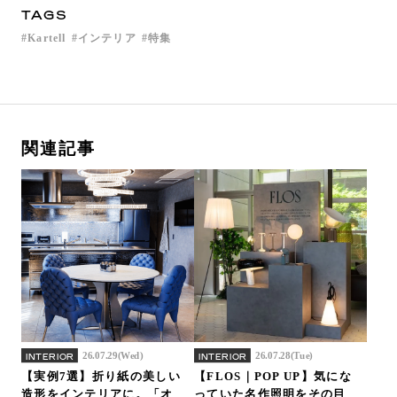
TAGS
Kartell
インテリア
特集
関連記事
26.07.29(Wed)
26.07.28(Tue)
INTERIOR
INTERIOR
【実例7選】折り紙の美しい
【FLOS｜POP UP】気にな
造形をインテリアに。「オ
っていた名作照明をその目