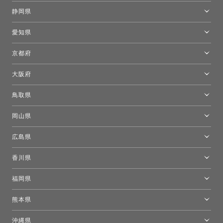
キーブー東京
金沢ショールーム
静岡県
FLOS｜フロスデザインスペース青山
新宿高島屋トーヨーキッチンスタイル
トーヨーキッチンスタイルショップ浜松
愛知県
名古屋ショールーム
京都府
京都ショールーム
大阪府
トーヨーキッチンスタイルショップ京都東
大阪ショールーム
鳥取県
[閉館]米子ショールーム
岡山県
岡山ショールーム
広島県
広島ショールーム
香川県
高松ショールーム
福岡県
福岡ショールーム
熊本県
熊本ショールーム
沖縄県