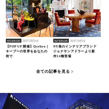
26.07.28(Tue)
26.07.24(Fri)
INTERIOR
INTERIOR
【POP UP 開催】Qeeboo｜
NY発のインテリアブランド
キーブーの世界をあなたの
ジョナサンアドラーより新
街で
作14種登場
全ての記事を見る