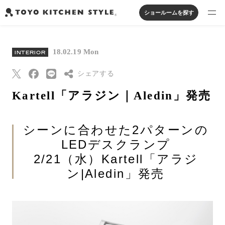
ショールームを探す
製品を探す
18.02.19 Mon
INTERIOR
オープンキッチン
アイランドキッチン
システムキッチン
実例から探す
ペニンシュラキッチン
シェアする
壁付けキッチン
対面キッチン
家具・照明・タイル
セパレートキッチン
並列型キッチン
バス・洗面
Kartell「アラジン｜Aledin」発売
私たちについて
Threads
Pinterest
シーンに合わせた2パターンの
ジャーナルを読む
はてなブックマー
LEDデスクランプ
ク
2/21（水）Kartell「アラジ
オンラインストア
Eメールで送信
ン|Aledin」発売
URLをコピー
お知らせ
カタログを見る
よくあるご質問