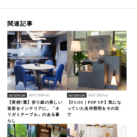
関連記事
26.07.29(Wed)
26.07.28(Tue)
INTERIOR
INTERIOR
【実例7選】折り紙の美しい
【FLOS｜POP UP】気にな
造形をインテリアに。「オ
っていた名作照明をその目
リガミテーブル」のある暮
で
らし