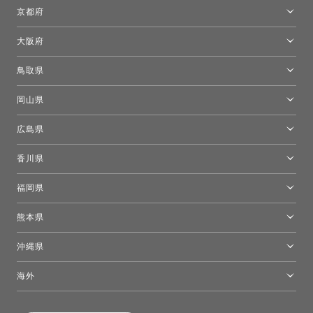
名古屋ショールーム
京都府
京都ショールーム
大阪府
トーヨーキッチンスタイルショップ京都東
大阪ショールーム
鳥取県
[閉館]米子ショールーム
岡山県
岡山ショールーム
広島県
広島ショールーム
香川県
高松ショールーム
福岡県
福岡ショールーム
熊本県
熊本ショールーム
沖縄県
トーヨーキッチンスタイルショップ沖縄
海外
［Coming Soon］トーヨーキッチンスタイルショップニューヨーク