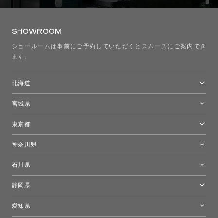
SHOWROOM
ショールームは事前にご予約していただくとスムーズにご案内でき
ます。
北海道
トーヨーキッチンスタイルショップ札幌
宮城県
仙台ショールーム
東京都
東京ショールーム
神奈川県
カルテル東京
[移転準備のため休館中]トーヨーキッチンスタイルショップ箱根
モーイ東京
石川県
キーブー東京
金沢ショールーム
静岡県
FLOS｜フロスデザインスペース青山
新宿高島屋トーヨーキッチンスタイル
トーヨーキッチンスタイルショップ浜松
愛知県