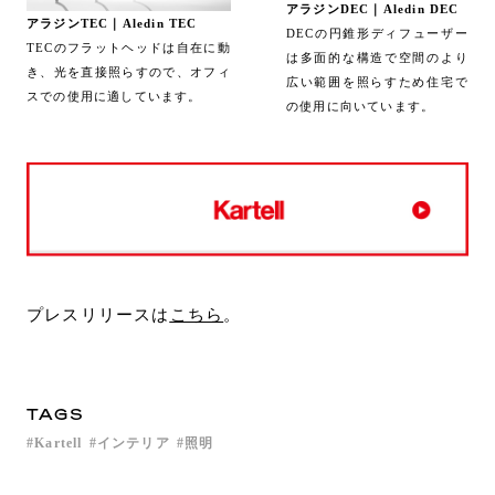
アラジン
DEC
｜
Aledin DEC
アラジン
TEC
｜
Aledin TEC
DECの円錐形ディフューザー
TECのフラットヘッドは自在に動
は多面的な構造で空間のより
き、光を直接照らすので、オフィ
広い範囲を照らすため住宅で
スでの使用に適しています。
の使用に向いています。
プレスリリースは
こちら
。
TAGS
Kartell
インテリア
照明