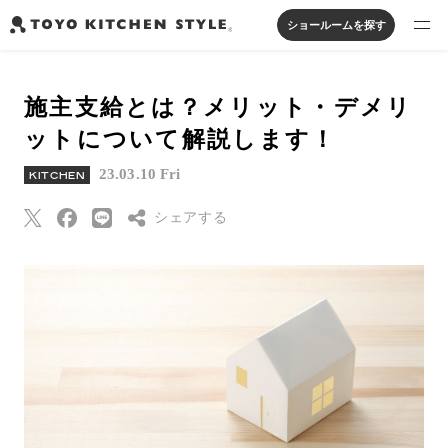
ショールームを探す
製品を探す
施主支給とは？メリット・デメリ
オープンキッチン
アイランドキッチン
システムキッチン
ットについて解説します！
実例から探す
ペニンシュラキッチン
壁付けキッチン
対面キッチン
家具・照明・タイル
23.03.10 Fri
KITCHEN
セパレートキッチン
並列型キッチン
バス・洗面
私たちについて
シェアする
ジャーナルを読む
Threads
Pinterest
オンラインストア
はてなブックマー
ク
お知らせ
Eメールで送信
カタログを見る
URLをコピー
よくあるご質問