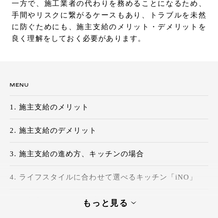
一方で、施工業者の代わりを務めることになるため、
手間やリスクに繋がるケースもあり、トラブルを未然
に防ぐためにも、施主支給のメリット・デメリットを
良く理解をしておく必要があります。
MENU
施主支給のメリット
施主支給のデメリット
施主支給の進め方、キッチンの場合
ライフスタイルに合わせて選べるキッチン「iNO」
施主支給ならではのプライスが魅力！キッチン
もっと見る
「PORTO」