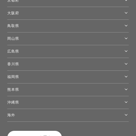
京都府
京都ショールーム
大阪府
トーヨーキッチンスタイルショップ京都東
大阪ショールーム
鳥取県
[閉館]米子ショールーム
岡山県
岡山ショールーム
広島県
広島ショールーム
香川県
高松ショールーム
福岡県
福岡ショールーム
熊本県
熊本ショールーム
沖縄県
トーヨーキッチンスタイルショップ沖縄
海外
［Coming Soon］トーヨーキッチンスタイルショップニューヨーク