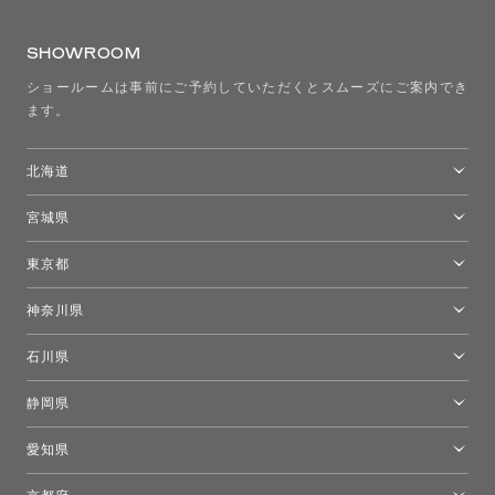
SHOWROOM
ショールームは事前にご予約していただくとスムーズにご案内でき
ます。
北海道
トーヨーキッチンスタイルショップ札幌
宮城県
仙台ショールーム
東京都
東京ショールーム
神奈川県
カルテル東京
[移転準備のため休館中]トーヨーキッチンスタイルショップ箱根
モーイ東京
石川県
キーブー東京
金沢ショールーム
静岡県
FLOS｜フロスデザインスペース青山
新宿高島屋トーヨーキッチンスタイル
トーヨーキッチンスタイルショップ浜松
愛知県
名古屋ショールーム