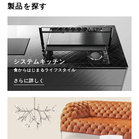
製品を探す
お問い合わせ
サポート
LANGUAGE :
JP
EN
CN
システムキッチン
食からはじまるライフスタイル
さらに詳しく
オンライン見積もり
ショールームを探す