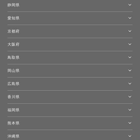
金沢ショールーム
静岡県
FLOS｜フロスデザインスペース青山
新宿高島屋トーヨーキッチンスタイル
トーヨーキッチンスタイルショップ浜松
愛知県
名古屋ショールーム
京都府
京都ショールーム
大阪府
トーヨーキッチンスタイルショップ京都東
大阪ショールーム
鳥取県
[閉館]米子ショールーム
岡山県
岡山ショールーム
広島県
広島ショールーム
香川県
高松ショールーム
福岡県
福岡ショールーム
熊本県
熊本ショールーム
沖縄県