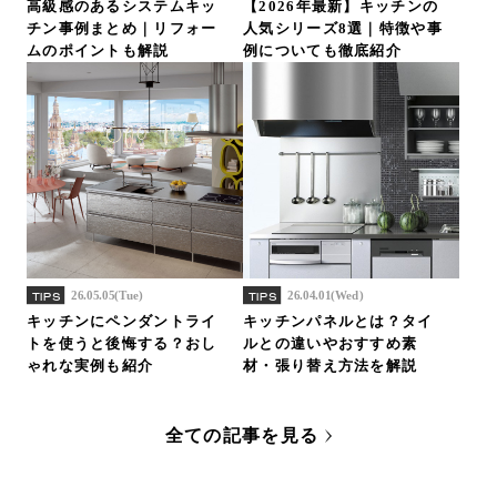
高級感のあるシステムキッ
【2026年最新】キッチンの
チン事例まとめ｜リフォー
人気シリーズ8選｜特徴や事
ムのポイントも解説
例についても徹底紹介
26.05.05(Tue)
26.04.01(Wed)
TIPS
TIPS
キッチンにペンダントライ
キッチンパネルとは？タイ
トを使うと後悔する？おし
ルとの違いやおすすめ素
ゃれな実例も紹介
材・張り替え方法を解説
全ての記事を見る