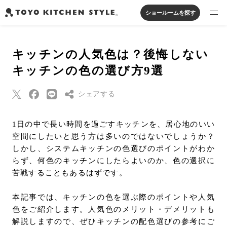
ショールームを探す
製品を探す
キッチンの人気色は？後悔しない
オープンキッチン
アイランドキッチン
システムキッチン
キッチンの色の選び方9選
実例から探す
ペニンシュラキッチン
壁付けキッチン
対面キッチン
家具・照明・タイル
セパレートキッチン
並列型キッチン
バス・洗面
シェアする
私たちについて
Threads
1日の中で長い時間を過ごすキッチンを、居心地のいい
ジャーナルを読む
空間にしたいと思う方は多いのではないでしょうか？
Pinterest
しかし、システムキッチンの色選びのポイントがわか
はてなブックマー
らず、何色のキッチンにしたらよいのか、色の選択に
オンラインストア
ク
苦戦することもあるはずです。
Eメールで送信
お知らせ
本記事では、キッチンの色を選ぶ際のポイントや人気
URLをコピー
色をご紹介します。人気色のメリット・デメリットも
カタログを見る
解説しますので、ぜひキッチンの配色選びの参考にご
よくあるご質問