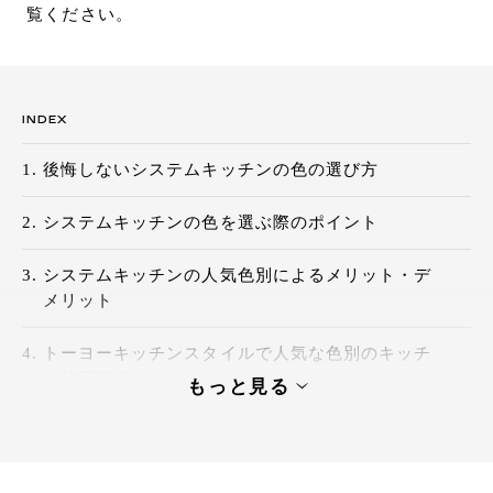
覧ください。
お問い合わせ
サポート
LANGUAGE :
JP
EN
CN
INDEX
後悔しないシステムキッチンの色の選び方
システムキッチンの色を選ぶ際のポイント
システムキッチンの人気色別によるメリット・デ
メリット
トーヨーキッチンスタイルで人気な色別のキッチ
ン施工事例
もっと見る
人気色のメリット・デメリットを理解して理想の
オンライン見積もり
ショールームを探す
キッチンに