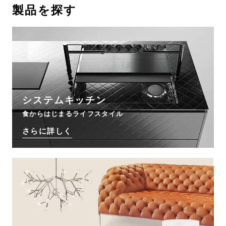
製品を探す
お問い合わせ
サポート
LANGUAGE :
JP
EN
CN
システムキッチン
食からはじまるライフスタイル
さらに詳しく
オンライン見積もり
ショールームを探す