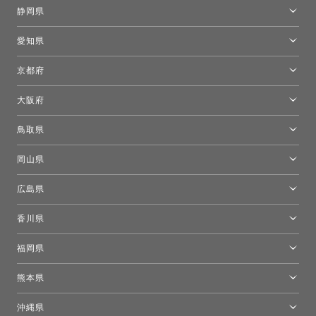
金沢ショールーム
静岡県
FLOS｜フロスデザインスペース青山
新宿高島屋トーヨーキッチンスタイル
トーヨーキッチンスタイルショップ浜松
愛知県
名古屋ショールーム
京都府
京都ショールーム
大阪府
トーヨーキッチンスタイルショップ京都東
大阪ショールーム
鳥取県
[閉館]米子ショールーム
岡山県
岡山ショールーム
広島県
広島ショールーム
香川県
高松ショールーム
福岡県
福岡ショールーム
熊本県
熊本ショールーム
沖縄県