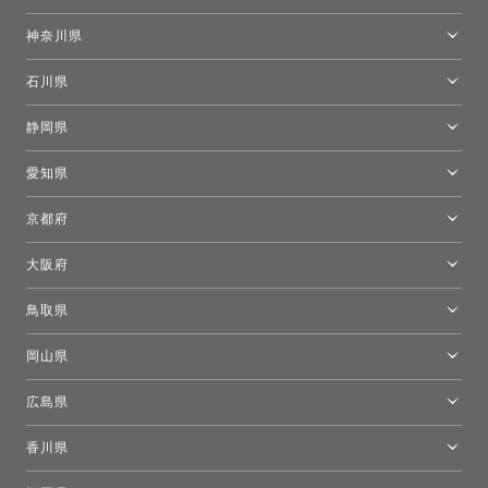
東京ショールーム
神奈川県
カルテル東京
[移転準備のため休館中]トーヨーキッチンスタイルショップ箱根
モーイ東京
石川県
キーブー東京
金沢ショールーム
静岡県
FLOS｜フロスデザインスペース青山
新宿高島屋トーヨーキッチンスタイル
トーヨーキッチンスタイルショップ浜松
愛知県
名古屋ショールーム
京都府
京都ショールーム
大阪府
トーヨーキッチンスタイルショップ京都東
大阪ショールーム
鳥取県
[閉館]米子ショールーム
岡山県
岡山ショールーム
広島県
広島ショールーム
香川県
高松ショールーム