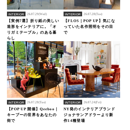
26.07.29(Wed)
26.07.28(Tue)
INTERIOR
INTERIOR
【実例7選】折り紙の美しい
【FLOS｜POP UP】気にな
造形をインテリアに。「オ
っていた名作照明をその目
リガミテーブル」のある暮
で
らし
26.07.28(Tue)
26.07.24(Fri)
INTERIOR
INTERIOR
【POP UP 開催】Qeeboo｜
NY発のインテリアブランド
キーブーの世界をあなたの
ジョナサンアドラーより新
街で
作14種登場