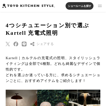
ショールームを探す
製品を探す
4つシチュエーション別で選ぶ
オープンキッチン
アイランドキッチン
システムキッチン
Kartell 充電式照明
実例から探す
ペニンシュラキッチン
壁付けキッチン
対面キッチン
家具・照明・タイル
セパレートキッチン
並列型キッチン
バス・洗面
シェアする
私たちについて
Threads
Kartell｜カルテルの充電式の照明、スタイリッシュラ
ジャーナルを読む
イティングは全部で6種類。どれも綺麗なデザインで個
Pinterest
性的です。
はてなブックマー
どれを選ぶか迷っている方に、求めるシチュエーショ
オンラインストア
ク
ンごとに、おすすめアイテムをご紹介します！
Eメールで送信
お知らせ
URLをコピー
カタログを見る
よくあるご質問