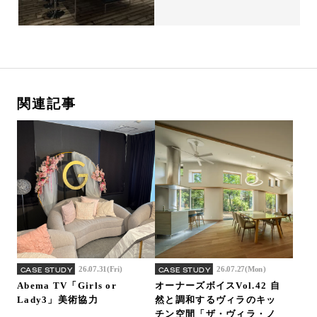
関連記事
26.07.31(Fri)
26.07.27(Mon)
CASE STUDY
CASE STUDY
Abema TV「Girls or
オーナーズボイスVol.42 自
Lady3」美術協力
然と調和するヴィラのキッ
チン空間「ザ・ヴィラ・ノ