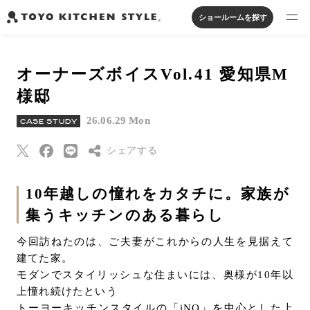
ショールームを探す
製品を探す
オーナーズボイスVol.41 愛知県M
オープンキッチン
アイランドキッチン
システムキッチン
様邸
実例から探す
ペニンシュラキッチン
壁付けキッチン
対面キッチン
家具・照明・タイル
26.06.29 Mon
CASE STUDY
セパレートキッチン
並列型キッチン
バス・洗面
私たちについて
シェアする
ジャーナルを読む
Threads
10年越しの憧れをカタチに。家族が
集うキッチンのある暮らし
Pinterest
オンラインストア
はてなブックマー
今回訪ねたのは、ご夫妻がこれからの人生を見据えて
ク
建てた家。
お知らせ
Eメールで送信
モダンでスタイリッシュな住まいには、奥様が10年以
カタログを見る
上憧れ続けたという
URLをコピー
よくあるご質問
トーヨーキッチンスタイルの「iNO」を中心とした上