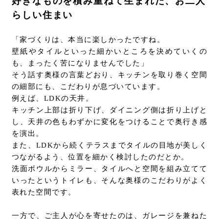
好きなものを積み重ねて生まれた、お二人
らしい住まい
「家づくりは、本当に楽しかったですね。
壁紙やタイルといった細かいところを決めていくの
も、まったく苦になりませんでした」
そう話す奥様の言葉どおり、キッチンを取り巻く空間
の細部にも、こだわりが息づいています。
例えば、LDKの天井。
キッチン上部は折り下げ、ダイニング側は折り上げと
し、天井の色もわずかに変化をつけることで奥行き感
を演出。
また、LDKから続くテラスまでタイルの目地が美しく
つながるよう、位置を細かく検討したのだとか。
洗面ボウルからミラー、タイルへと空間を組み立てて
いったというトイレも、そんな奥様のこだわりがよく
表れた空間です。
一方で、ご主人が心を寄せたのは、ガレージを兼ねた