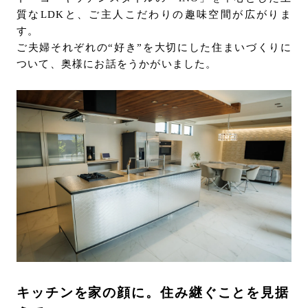
質なLDKと、ご主人こだわりの趣味空間が広がりま
お問い合わせ
す。
サポート
ご夫婦それぞれの“好き”を大切にした住まいづくりに
LANGUAGE :
JP
ついて、奥様にお話をうかがいました。
EN
CN
オンライン見積もり
ショールームを探す
キッチンを家の顔に。住み継ぐことを見据