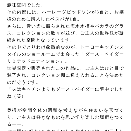
趣味空間でした。
その内部には、ハーレーダビッドソンが3台と、お嬢
様のために購入したベスパが1台。
さらに、青い光に照らされた海水水槽やバカラのグラ
ス、コレクションの数々が並び、ご主人の世界観が凝
縮された空間となっています。
その中でとりわけ象徴的なのが、トーヨーキッチンス
タイルのショールームで出会った「ダース・ベイダー
リミテッドエディション」。
世界限定で販売されたこの作品に、ご主人はひと目で
魅了され、コレクション棚に迎え入れることを決めた
のだそうです。
「夫はキッチンよりもダース・ベイダーに夢中でした
ね（笑）」
奥様が空間全体の調和を考えながら住まいを形づく
り、ご主人は好きなものを思い切り楽しむ場所をつく
る――。