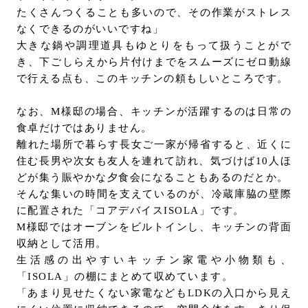
たくさんつくることも多いので、その作業がストレス
なくできるのがいいですね」
大きな鍋や調理道具もゆとりをもって扱うことがで
き、下ごしらえから片付けまでをスムーズにゼロ動線
で行える点も、このキッチンの頼もしいところです。
なお、M様邸の場合、キッチンが活躍するのは日常の
食卓だけではありません。
離れた場所で暮らす長女ご一家が帰省すると、近くに
住む長男や次女も友人を連れて訪れ、気づけば10人ほ
どが集う賑やかな夕食会になることもあるのだとか。
そんな集いの時間を支えているのが、冷蔵庫脇の壁際
に配置された「コアデバイスISOLA」です。
M様邸ではオーブンをビルトインし、キッチンの背面
収納として活用。
生活感の出やすいキッチン家電や小物類も、
「ISOLA」の棚にまとめて収めています。
「あまり見せたくない家電などもLDKの入口から見え