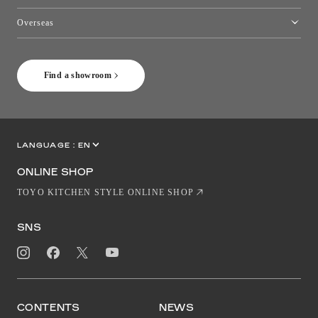
Toyo Kitchen Style Shop Okinawa
Overseas
［Coming Soon] Toyo Kitchen Style Shop New York
Find a showroom
LANGUAGE :
EN
JP
CN
ONLINE SHOP
TOYO KITCHEN STYLE ONLINE SHOP
SNS
CONTENTS
NEWS