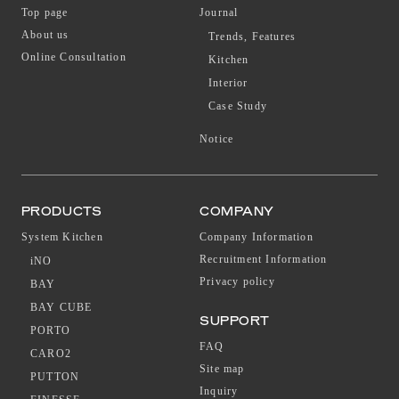
Top page
Journal
About us
Trends, Features
Online Consultation
Kitchen
Interior
Case Study
Notice
PRODUCTS
COMPANY
System Kitchen
Company Information
Recruitment Information
iNO
Privacy policy
BAY
BAY CUBE
SUPPORT
PORTO
FAQ
CARO2
Site map
PUTTON
Inquiry