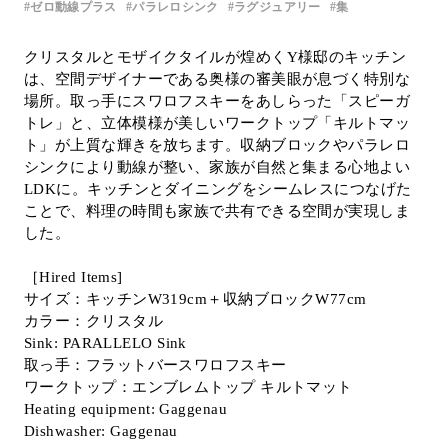
ゼロ動線プラス
パラレロシンク
ラグジュアリー
集
Inquiry
Support
クリスタルとモザイクタイルが煌めくY様邸のキッチン
は、空間デザイナーである奥様の審美眼が息づく特別な
LANGUAGE :
​ ​
EN
場所。取っ手にスワロフスキーをあしらった「スピーガ
JP
CN
トレ」と、立体模様が美しいワークトップ「キルトマッ
ト」が上質な輝きを放ちます。収納ブロックやパラレロ
シンクにより動線が整い、家族が自然と集まる心地よい
LDKに。キッチンとダイニングをシームレスにつなげた
ことで、料理の時間も家族で共有できる空間が実現しま
した。
［Hired Items]
サイズ：キッチンW319cm＋収納ブロックW77cm
カラー：クリスタル
Sink: PARALLELO Sink
取っ手：フラットバースワロフスキー
ワークトップ：エンブレムトップ キルトマット
Heating equipment: Gaggenau
Online Estimate
Find a showroom
Dishwasher: Gaggenau