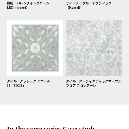
照明：バレンタインクローム
サイドテーブル：オプティック
LED（moooi）
（Kartell）
タイル：クラシック デコール
タイル：アーティスティックマーブル
03（SICIS）
フロア フロレアーレ
In the same series Case study