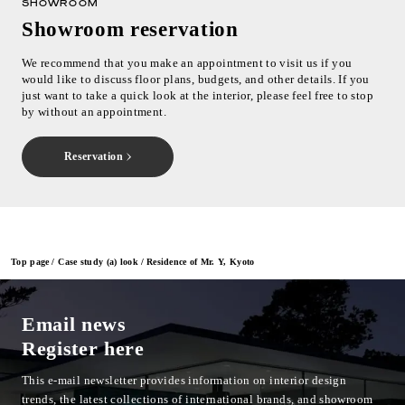
SHOWROOM
Showroom reservation
We recommend that you make an appointment to visit us if you
would like to discuss floor plans, budgets, and other details. If you
just want to take a quick look at the interior, please feel free to stop
by without an appointment.
Reservation
Top page
Case study (a) look
Residence of Mr. Y, Kyoto
Email news
Register here
This e-mail newsletter provides information on interior design
trends, the latest collections of international brands, and showroom