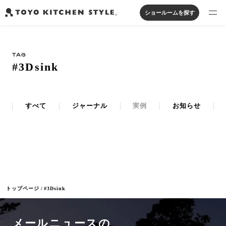
ショールームを探す
製品を探す
TAG
オープンキッチン
アイランドキッチン
システムキッチン
#3Dsink
実例から探す
ペニンシュラキッチン
壁付けキッチン
対面キッチン
家具・照明・タイル
セパレートキッチン
並列型キッチン
バス・洗面
私たちについて
すべて
ジャーナル
実例
お知らせ
ジャーナルを読む
オンラインストア
トップページ
#3Dsink
お知らせ
カタログを見る
メールニュースの
よくあるご質問