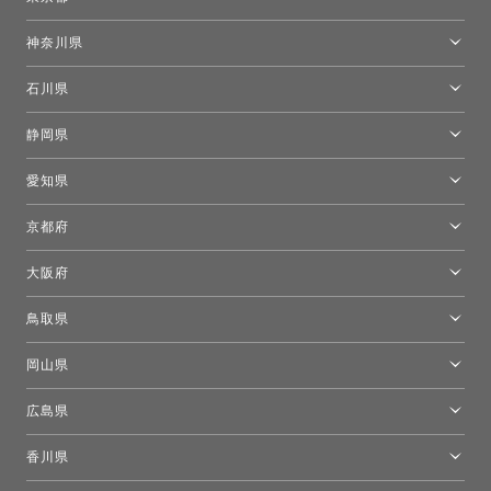
東京ショールーム
神奈川県
カルテル東京
[移転準備のため休館中]トーヨーキッチンスタイルショップ箱根
モーイ東京
石川県
キーブー東京
金沢ショールーム
静岡県
FLOS｜フロスデザインスペース青山
新宿高島屋トーヨーキッチンスタイル
トーヨーキッチンスタイルショップ浜松
愛知県
名古屋ショールーム
京都府
京都ショールーム
大阪府
トーヨーキッチンスタイルショップ京都東
大阪ショールーム
鳥取県
[閉館]米子ショールーム
岡山県
岡山ショールーム
広島県
広島ショールーム
香川県
高松ショールーム