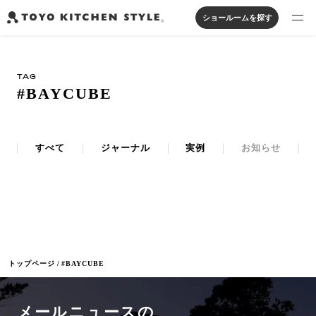
ショールームを探す
製品を探す
TAG
オープンキッチン
アイランドキッチン
システムキッチン
#BAYCUBE
実例から探す
ペニンシュラキッチン
壁付けキッチン
対面キッチン
家具・照明・タイル
セパレートキッチン
並列型キッチン
バス・洗面
私たちについて
すべて
ジャーナル
実例
お知らせ
ジャーナルを読む
オンラインストア
トップページ
#BAYCUBE
お知らせ
カタログを見る
メールニュースの
よくあるご質問