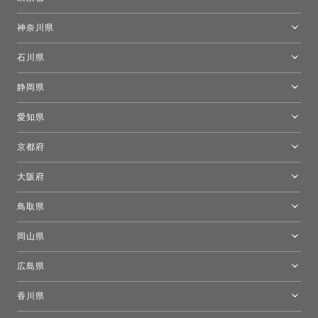
東京ショールーム
神奈川県
カルテル東京
[移転準備のため休館中]トーヨーキッチンスタイルショップ箱根
モーイ東京
石川県
キーブー東京
金沢ショールーム
静岡県
FLOS｜フロスデザインスペース青山
新宿高島屋トーヨーキッチンスタイル
トーヨーキッチンスタイルショップ浜松
愛知県
名古屋ショールーム
京都府
京都ショールーム
大阪府
トーヨーキッチンスタイルショップ京都東
大阪ショールーム
鳥取県
[閉館]米子ショールーム
岡山県
岡山ショールーム
広島県
広島ショールーム
香川県
高松ショールーム