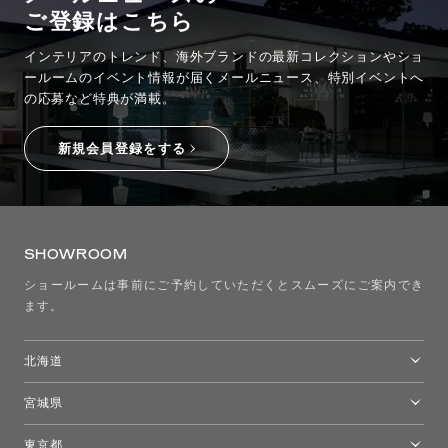
ご登録はこちら
お問い合わせ
サポート
インテリアのトレンド、海外ブランドの最新コレクションやショ
ールームのイベント情報が
届くメールニュース、特別イベントへ
LANGUAGE :
JP
の応募など特典が満載。
EN
CN
新規会員登録をする
SHOWROOM
ショールームは事前にご予約していただくとスムーズにご案内でき
ます。
北海道
トーヨーキッチンスタイルショップ札幌
宮城県
オンライン見積もり
ショールームを探す
仙台ショールーム
東京都