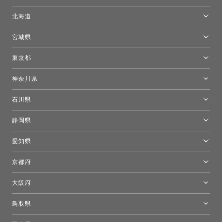
北海道
トーヨーキッチンスタイルショップ札幌
宮城県
仙台ショールーム
東京都
東京ショールーム
神奈川県
カルテル東京
[移転準備のため休館中]トーヨーキッチンスタイルショップ箱根
モーイ東京
石川県
キーブー東京
金沢ショールーム
静岡県
FLOS｜フロスデザインスペース青山
新宿高島屋トーヨーキッチンスタイル
トーヨーキッチンスタイルショップ浜松
愛知県
名古屋ショールーム
京都府
京都ショールーム
大阪府
トーヨーキッチンスタイルショップ京都東
大阪ショールーム
鳥取県
[閉館]米子ショールーム