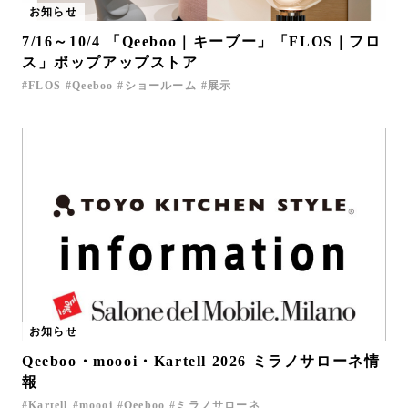
お知らせ
お問い合わせ
7/16～10/4 「Qeeboo｜キーブー」「FLOS｜フロ
サポート
ス」ポップアップストア
LANGUAGE :
JP
FLOS
Qeeboo
ショールーム
展示
EN
CN
お知らせ
Qeeboo・moooi・Kartell 2026 ミラノサローネ情
オンライン見積もり
ショールームを探す
報
Kartell
moooi
Qeeboo
ミラノサローネ