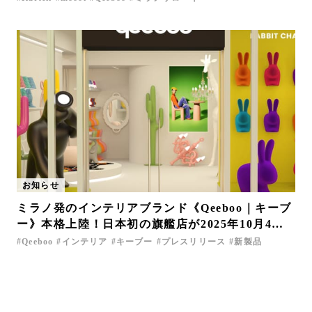
お知らせ
ミラノ発のインテリアブランド《Qeeboo｜キーブ
ー》本格上陸！日本初の旗艦店が2025年10月4日
東京・南青山にオープン
Qeeboo
インテリア
キーブー
プレスリリース
新製品