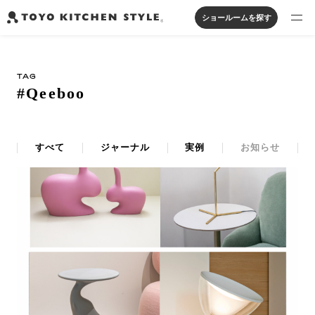
ショールームを探す
製品を探す
TAG
オープンキッチン
アイランドキッチン
システムキッチン
#Qeeboo
実例から探す
ペニンシュラキッチン
壁付けキッチン
対面キッチン
家具・照明・タイル
セパレートキッチン
並列型キッチン
バス・洗面
私たちについて
すべて
ジャーナル
実例
お知らせ
ジャーナルを読む
オンラインストア
お知らせ
カタログを見る
よくあるご質問