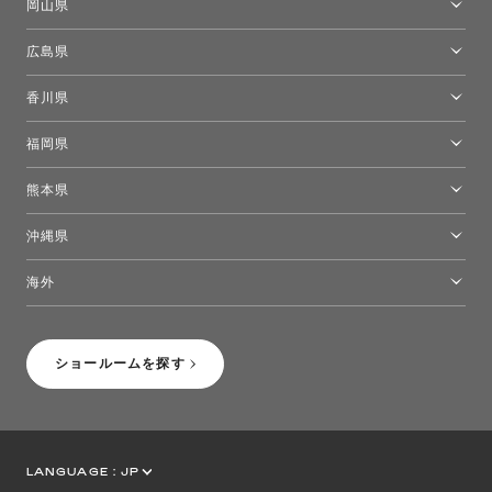
岡山県
岡山ショールーム
広島県
広島ショールーム
香川県
高松ショールーム
福岡県
福岡ショールーム
熊本県
熊本ショールーム
沖縄県
トーヨーキッチンスタイルショップ沖縄
海外
［Coming Soon］トーヨーキッチンスタイルショップニューヨーク
ショールームを探す
LANGUAGE :
JP