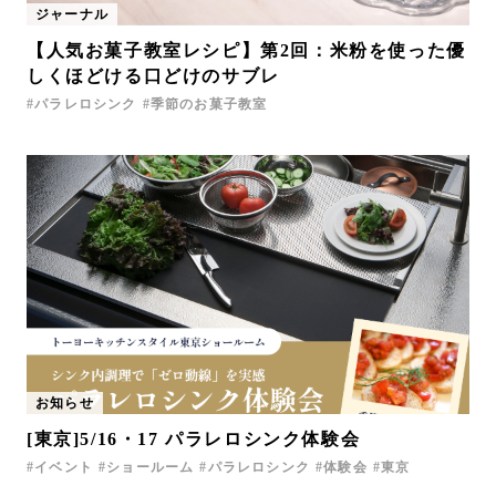
ジャーナル
お問い合わせ
【人気お菓子教室レシピ】第2回：米粉を使った優
サポート
しくほどける口どけのサブレ
LANGUAGE :
JP
パラレロシンク
季節のお菓子教室
EN
CN
お知らせ
[東京]5/16・17 パラレロシンク体験会
オンライン見積もり
ショールームを探す
イベント
ショールーム
パラレロシンク
体験会
東京