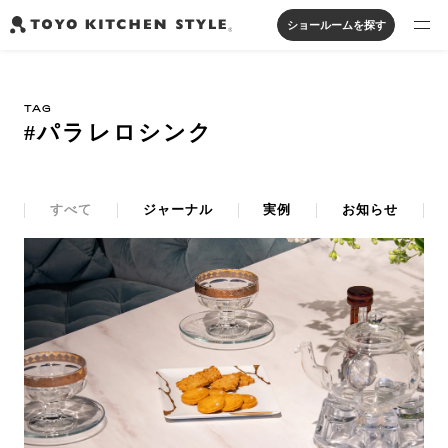
ショールームを探す
製品を探す
TAG
オープンキッチン
アイランドキッチン
システムキッチン
#パラレロシンク
実例から探す
ペニンシュラキッチン
壁付けキッチン
対面キッチン
家具・照明・タイル
セパレートキッチン
並列型キッチン
バス・洗面
私たちについて
すべて
ジャーナル
実例
お知らせ
ジャーナルを読む
オンラインストア
お知らせ
カタログを見る
よくあるご質問