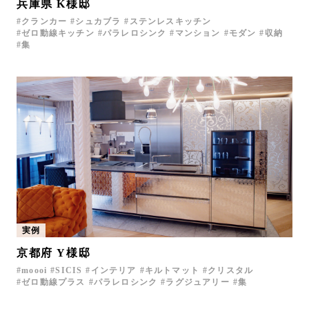
兵庫県 K様邸
クランカー
シュカブラ
ステンレスキッチン
ゼロ動線キッチン
パラレロシンク
マンション
モダン
収納
集
実例
京都府 Y様邸
moooi
SICIS
インテリア
キルトマット
クリスタル
ゼロ動線プラス
パラレロシンク
ラグジュアリー
集