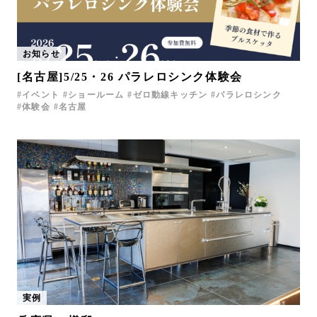
お知らせ
[名古屋]5/25・26 パラレロシンク体験会
イベント
ショールーム
ゼロ動線キッチン
パラレロシンク
体験会
名古屋
実例