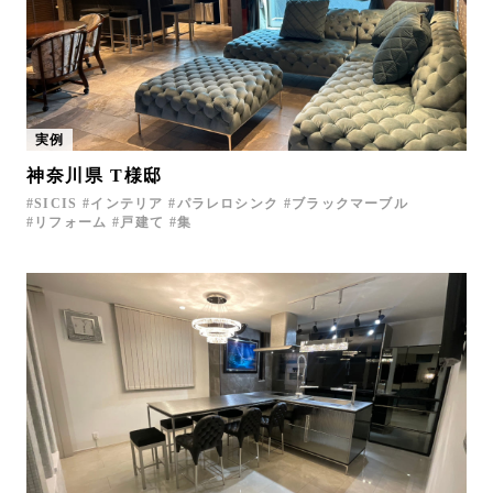
実例
神奈川県 T様邸
SICIS
インテリア
パラレロシンク
ブラックマーブル
リフォーム
戸建て
集