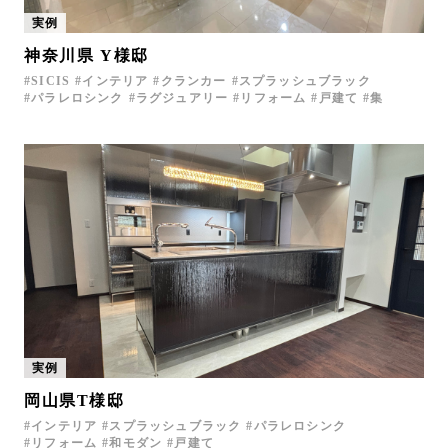
実例
神奈川県 Y様邸
SICIS
インテリア
クランカー
スプラッシュブラック
パラレロシンク
ラグジュアリー
リフォーム
戸建て
集
実例
岡山県T様邸
インテリア
スプラッシュブラック
パラレロシンク
リフォーム
和モダン
戸建て