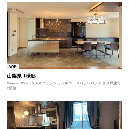
実例
山梨県 I様邸
moooi
SICIS
スプラッシュシルバー
パラレロシンク
戸建て
新築