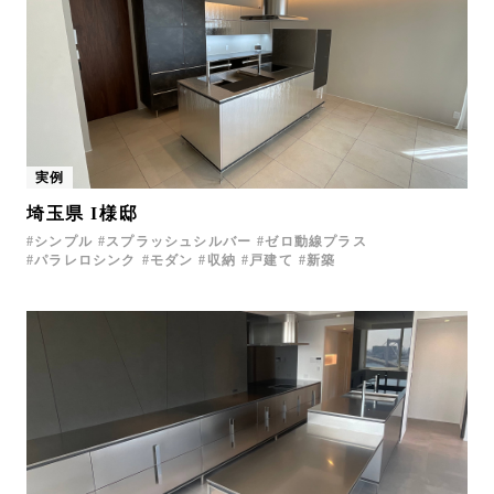
実例
埼玉県 I様邸
シンプル
スプラッシュシルバー
ゼロ動線プラス
パラレロシンク
モダン
収納
戸建て
新築