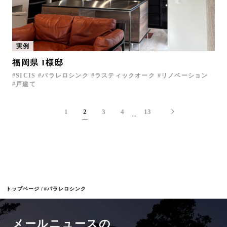
実例
福岡県 I様邸
SICIS
パラレロシンク
ラスティックオーク
リノベーション
戸建て
1
2
3
4
13
...
トップページ
#パラレロシンク
メールニュースの