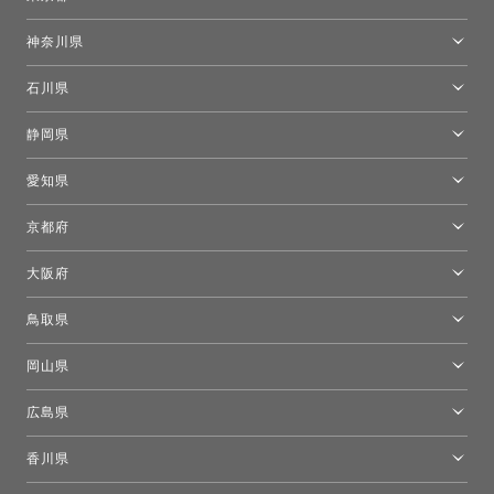
東京ショールーム
神奈川県
カルテル東京
[移転準備のため休館中]トーヨーキッチンスタイルショップ箱根
モーイ東京
石川県
キーブー東京
金沢ショールーム
静岡県
FLOS｜フロスデザインスペース青山
新宿高島屋トーヨーキッチンスタイル
トーヨーキッチンスタイルショップ浜松
愛知県
名古屋ショールーム
京都府
京都ショールーム
大阪府
トーヨーキッチンスタイルショップ京都東
大阪ショールーム
鳥取県
[閉館]米子ショールーム
岡山県
岡山ショールーム
広島県
広島ショールーム
香川県
高松ショールーム