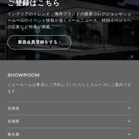
ご登録はこちら
インテリアのトレンド、海外ブランドの最新コレクションやショ
ールームのイベント情報が
届くメールニュース、特別イベントへ
の応募など特典が満載。
新規会員登録をする
SHOWROOM
ショールームは事前にご予約していただくとスムーズにご案内でき
ます。
北海道
トーヨーキッチンスタイルショップ札幌
宮城県
仙台ショールーム
東京都