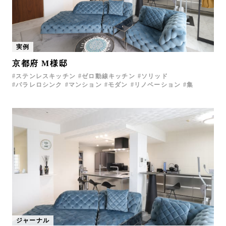
実例
京都府 M様邸
ステンレスキッチン
ゼロ動線キッチン
ソリッド
パラレロシンク
マンション
モダン
リノベーション
集
ジャーナル