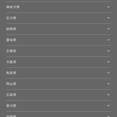
東京ショールーム
神奈川県
カルテル東京
[移転準備のため休館中]トーヨーキッチンスタイルショップ箱根
モーイ東京
石川県
キーブー東京
金沢ショールーム
静岡県
FLOS｜フロスデザインスペース青山
新宿高島屋トーヨーキッチンスタイル
トーヨーキッチンスタイルショップ浜松
愛知県
名古屋ショールーム
京都府
京都ショールーム
大阪府
トーヨーキッチンスタイルショップ京都東
大阪ショールーム
鳥取県
[閉館]米子ショールーム
岡山県
岡山ショールーム
広島県
広島ショールーム
香川県
高松ショールーム
福岡県