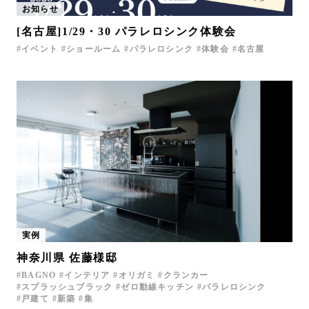
お知らせ
お問い合わせ
[名古屋]1/29・30 パラレロシンク体験会
サポート
イベント
ショールーム
パラレロシンク
体験会
名古屋
LANGUAGE :
JP
EN
CN
実例
神奈川県 佐藤様邸
BAGNO
インテリア
オリガミ
クランカー
オンライン見積もり
ショールームを探す
スプラッシュブラック
ゼロ動線キッチン
パラレロシンク
戸建て
新築
集