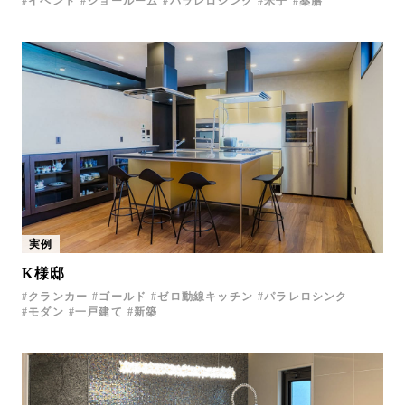
イベント
ショールーム
パラレロシンク
米子
薬膳
実例
K様邸
クランカー
ゴールド
ゼロ動線キッチン
パラレロシンク
モダン
一戸建て
新築