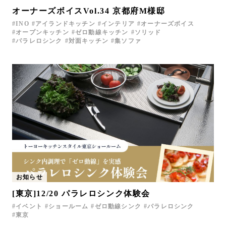
オーナーズボイスVol.34 京都府M様邸
INO
アイランドキッチン
インテリア
オーナーズボイス
オープンキッチン
ゼロ動線キッチン
ソリッド
パラレロシンク
対面キッチン
集ソファ
お知らせ
[東京]12/20 パラレロシンク体験会
イベント
ショールーム
ゼロ動線シンク
パラレロシンク
東京