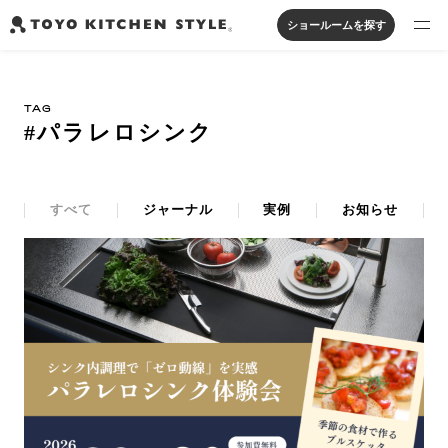
ショールームを探す
製品を探す
TAG
オープンキッチン
アイランドキッチン
システムキッチン
#パラレロシンク
実例から探す
ペニンシュラキッチン
壁付けキッチン
対面キッチン
家具・照明・タイル
セパレートキッチン
並列型キッチン
バス・洗面
私たちについて
すべて
ジャーナル
実例
お知らせ
ジャーナルを読む
オンラインストア
お知らせ
カタログを見る
よくあるご質問