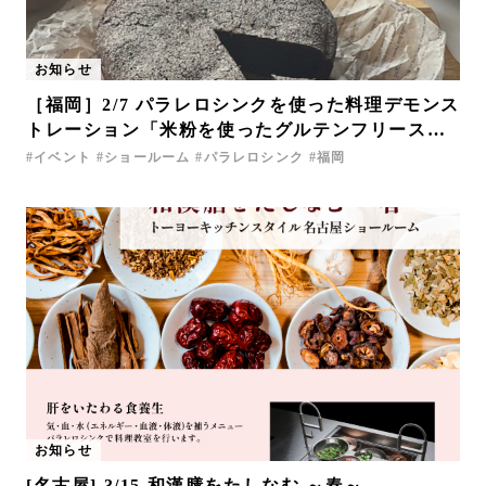
お知らせ
［福岡］2/7 パラレロシンクを使った料理デモンス
トレーション「米粉を使ったグルテンフリースイ
ーツ」
イベント
ショールーム
パラレロシンク
福岡
お知らせ
[名古屋] 3/15 和漢膳をたしなむ ～春～