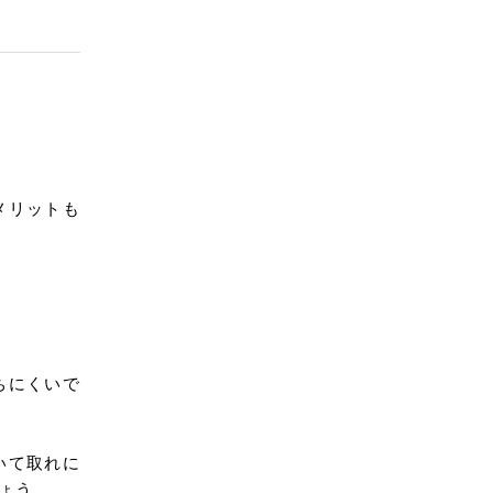
メリットも
ちにくいで
いて取れに
ょう。