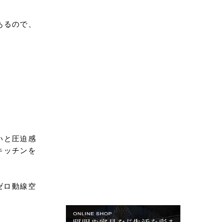
あるので、
いと圧迫感
キッチンを
ゼロ動線空