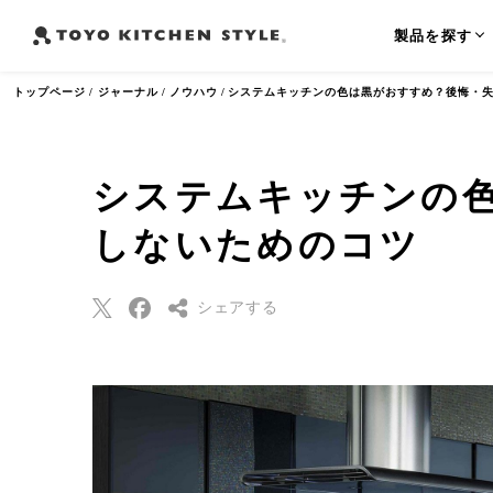
製品を探す
トップページ
ジャーナル
ノウハウ
システムキッチンの色は黒がおすすめ？後悔・
システムキッチンの
よく検索されるワード
しないためのコツ
オープンキッチン
アイランドキッチン
ペニンシュラ
シェアする
Threads
Pinterest
はてなブックマー
ク