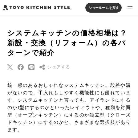
ショールームを探す
製品を探す
システムキッチンの価格相場は？
オープンキッチン
アイランドキッチン
システムキッチン
新設・交換（リフォーム）の各パ
実例から探す
ペニンシュラキッチン
壁付けキッチン
対面キッチン
家具・照明・タイル
ターンで紹介
セパレートキッチン
並列型キッチン
バス・洗面
私たちについて
シェアする
ジャーナルを読む
Threads
統一感のあるおしゃれなシステムキッチン。段差や溝
がないので、手入れもしやすく機能性にも優れていま
Pinterest
オンラインストア
す。システムキッチンと言っても、アイランドにする
はてなブックマー
のかI型にするのかといったレイアウトや、種類を対面
ク
型（オープンキッチン）にするのか独立型（クローズ
お知らせ
Eメールで送信
ドキッチン）にするのかと、さまざまな選択肢があり
カタログを見る
ます。
URLをコピー
よくあるご質問