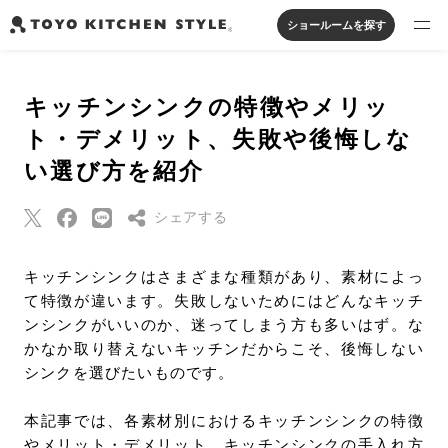
ショールームを探す
製品を探す
キッチンシンクの特徴やメリッ
オープンキッチン
アイランドキッチン
システムキッチン
ト・デメリット、失敗や後悔しな
実例から探す
ペニンシュラキッチン
壁付けキッチン
対面キッチン
家具・照明・タイル
い選び方を紹介
セパレートキッチン
並列型キッチン
バス・洗面
私たちについて
シェアする
ジャーナルを読む
Threads
キッチンシンクはさまざまな種類があり、素材によっ
て特徴が違います。失敗しないためにはどんなキッチ
Pinterest
オンラインストア
ンシンクがいいのか、迷ってしまう方も多いはず。な
はてなブックマー
かなか取り替えないキッチンだからこそ、後悔しない
ク
シンクを選びたいものです。
お知らせ
Eメールで送信
カタログを見る
本記事では、各素材別におけるキッチンシンクの特徴
URLをコピー
よくあるご質問
やメリット・デメリット、キッチンシンクの手入れ方