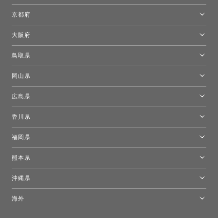
名古屋ショールーム
京都府
京都ショールーム
大阪府
トーヨーキッチンスタイルショップ京都東
大阪ショールーム
鳥取県
[閉館]米子ショールーム
岡山県
岡山ショールーム
広島県
広島ショールーム
香川県
高松ショールーム
福岡県
福岡ショールーム
熊本県
熊本ショールーム
沖縄県
トーヨーキッチンスタイルショップ沖縄
海外
［Coming Soon］トーヨーキッチンスタイルショップニューヨーク