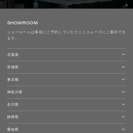
SHOWROOM
ショールームは事前にご予約していただくとスムーズにご案内でき
ます。
北海道
トーヨーキッチンスタイルショップ札幌
宮城県
仙台ショールーム
東京都
東京ショールーム
神奈川県
カルテル東京
[移転準備のため休館中]トーヨーキッチンスタイルショップ箱根
モーイ東京
石川県
キーブー東京
金沢ショールーム
静岡県
FLOS｜フロスデザインスペース青山
新宿高島屋トーヨーキッチンスタイル
トーヨーキッチンスタイルショップ浜松
愛知県