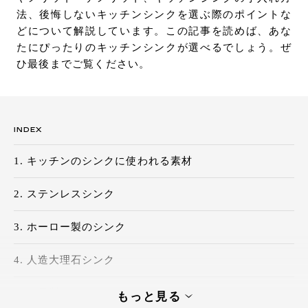
法、後悔しないキッチンシンクを選ぶ際のポイントな
お問い合わせ
どについて解説しています。この記事を読めば、あな
サポート
たにぴったりのキッチンシンクが選べるでしょう。ぜ
LANGUAGE :
JP
ひ最後までご覧ください。
EN
CN
INDEX
キッチンのシンクに使われる素材
ステンレスシンク
ホーロー製のシンク
人造大理石シンク
オンライン見積もり
ショールームを探す
水晶製（クォーツ）シンク
もっと見る