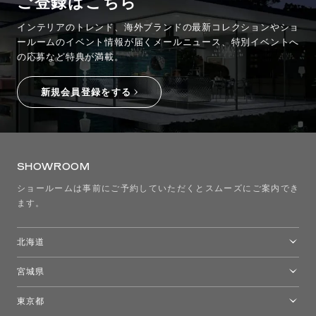
ご登録はこちら
インテリアのトレンド、海外ブランドの最新コレクションやショ
ールームのイベント情報が
届くメールニュース、特別イベントへ
の応募など特典が満載。
新規会員登録をする
SHOWROOM
ショールームは事前にご予約していただくとスムーズにご案内でき
ます。
北海道
トーヨーキッチンスタイルショップ札幌
宮城県
仙台ショールーム
東京都