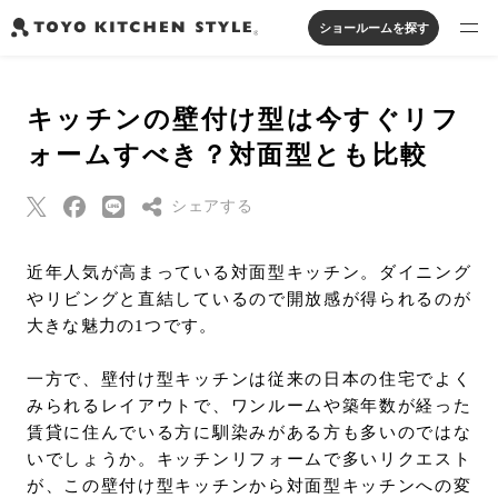
ショールームを探す
製品を探す
キッチンの壁付け型は今すぐリフ
オープンキッチン
アイランドキッチン
システムキッチン
ォームすべき？対面型とも比較
実例から探す
ペニンシュラキッチン
壁付けキッチン
対面キッチン
家具・照明・タイル
セパレートキッチン
並列型キッチン
バス・洗面
シェアする
私たちについて
Threads
近年人気が高まっている対面型キッチン。ダイニング
ジャーナルを読む
やリビングと直結しているので開放感が得られるのが
Pinterest
大きな魅力の1つです。
はてなブックマー
オンラインストア
ク
一方で、壁付け型キッチンは従来の日本の住宅でよく
Eメールで送信
みられるレイアウトで、ワンルームや築年数が経った
お知らせ
賃貸に住んでいる方に馴染みがある方も多いのではな
URLをコピー
いでしょうか。キッチンリフォームで多いリクエスト
カタログを見る
が、この壁付け型キッチンから対面型キッチンへの変
よくあるご質問