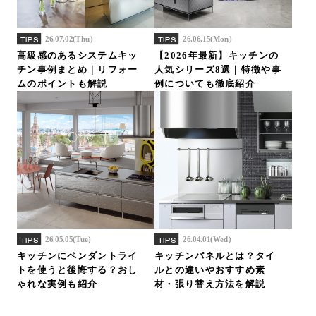
26.07.02(Thu)
26.06.15(Mon)
TIPS
TIPS
高級感のあるシステムキッ
【2026年最新】キッチンの
チン事例まとめ｜リフォー
人気シリーズ8選｜特徴や事
ムのポイントも解説
例についても徹底紹介
26.05.05(Tue)
26.04.01(Wed)
TIPS
TIPS
キッチンにペンダントライ
キッチンパネルとは？タイ
トを使うと後悔する？おし
ルとの違いやおすすめ素
ゃれな実例も紹介
材・張り替え方法を解説