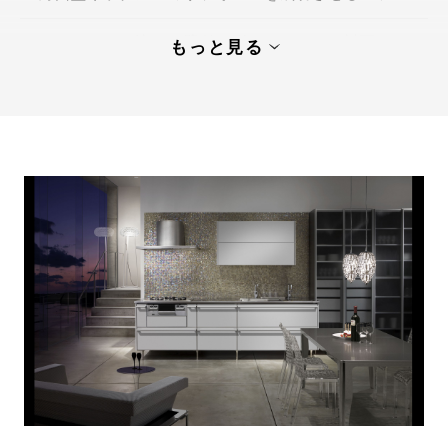
リフォームの流れ：壁付け型キッチンから対面キ
もっと見る
ッチンへ
理想の対面型キッチンにリフォームして快適な住
まいを完成させよう