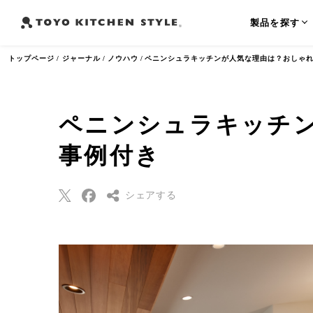
製品を探す
トップページ
ジャーナル
ノウハウ
ペニンシュラキッチンが人気な理由は？おしゃ
ペニンシュラキッチ
よく検索されるワード
事例付き
オープンキッチン
アイランドキッチン
ペニンシュラ
シェアする
Threads
Pinterest
はてなブックマー
ク