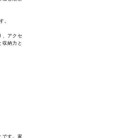
す。
り、アクセ
と収納力と
とです。家