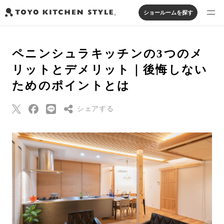
ショールームを探す
製品を探す
ペニンシュラキッチンの3つのメ
オープンキッチン
アイランドキッチン
システムキッチン
リットとデメリット｜後悔しない
実例から探す
ペニンシュラキッチン
壁付けキッチン
対面キッチン
家具・照明・タイル
ためのポイントとは
セパレートキッチン
並列型キッチン
バス・洗面
私たちについて
シェアする
ジャーナルを読む
Threads
Pinterest
オンラインストア
はてなブックマー
ク
お知らせ
Eメールで送信
カタログを見る
URLをコピー
よくあるご質問