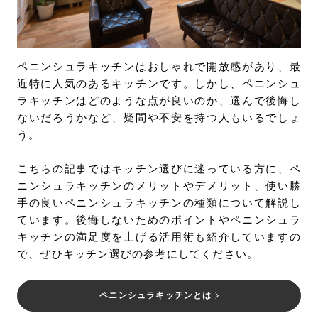
お問い合わせ
サポート
LANGUAGE :
JP
ペニンシュラキッチンはおしゃれで開放感があり、最
EN
CN
近特に人気のあるキッチンです。しかし、ペニンシュ
ラキッチンはどのような点が良いのか、選んで後悔し
ないだろうかなど、疑問や不安を持つ人もいるでしょ
う。
こちらの記事ではキッチン選びに迷っている方に、ペ
ニンシュラキッチンのメリットやデメリット、使い勝
手の良いペニンシュラキッチンの種類について解説し
ています。後悔しないためのポイントやペニンシュラ
キッチンの満足度を上げる活用術も紹介していますの
で、ぜひキッチン選びの参考にしてください。
オンライン見積もり
ショールームを探す
ペニンシュラキッチンとは