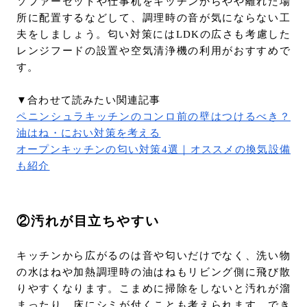
ソファーセットや仕事机をキッチンからやや離れた場
所に配置するなどして、調理時の音が気にならない工
夫をしましょう。匂い対策にはLDKの広さも考慮した
レンジフードの設置や空気清浄機の利用がおすすめで
す。
▼合わせて読みたい関連記事
ペニンシュラキッチンのコンロ前の壁はつけるべき？
油はね・におい対策を考える
オープンキッチンの匂い対策4選｜オススメの換気設備
も紹介
②汚れが目立ちやすい
キッチンから広がるのは音や匂いだけでなく、洗い物
の水はねや加熱調理時の油はねもリビング側に飛び散
りやすくなります。こまめに掃除をしないと汚れが溜
まったり、床にシミが付くことも考えられます。でき