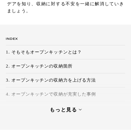
デアを知り、収納に対する不安を一緒に解消していき
お問い合わせ
ましょう。
サポート
LANGUAGE :
JP
EN
CN
INDEX
そもそもオープンキッチンとは？
オープンキッチンの収納箇所
オープンキッチンの収納力を上げる方法
オープンキッチンで収納が充実した事例
オープンキッチンのメリット・デメリットをおさ
もっと見る
らい
オンライン見積もり
ショールームを探す
収納力をアップさせて理想のオープンキッチンを