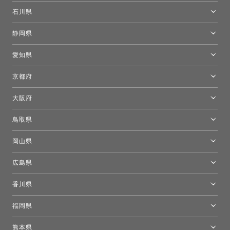
[移転準備のため休館中]トーヨーキッチンスタイルショップ箱根
モーイ東京
石川県
キーブー東京
金沢ショールーム
静岡県
FLOS｜フロスデザインスペース青山
新宿高島屋トーヨーキッチンスタイル
トーヨーキッチンスタイルショップ浜松
愛知県
名古屋ショールーム
京都府
京都ショールーム
大阪府
トーヨーキッチンスタイルショップ京都東
大阪ショールーム
鳥取県
[閉館]米子ショールーム
岡山県
岡山ショールーム
広島県
広島ショールーム
香川県
高松ショールーム
福岡県
福岡ショールーム
熊本県