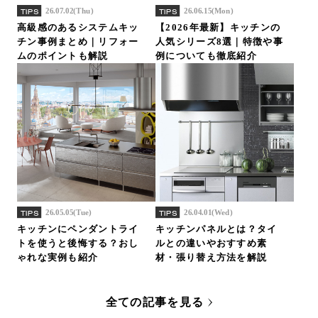
26.07.02(Thu)
26.06.15(Mon)
TIPS
TIPS
高級感のあるシステムキッ
【2026年最新】キッチンの
チン事例まとめ｜リフォー
人気シリーズ8選｜特徴や事
ムのポイントも解説
例についても徹底紹介
26.05.05(Tue)
26.04.01(Wed)
TIPS
TIPS
キッチンにペンダントライ
キッチンパネルとは？タイ
トを使うと後悔する？おし
ルとの違いやおすすめ素
ゃれな実例も紹介
材・張り替え方法を解説
全ての記事を見る