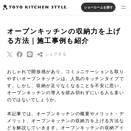
ショールームを探す
製品を探す
オープンキッチンの収納力を上げ
オープンキッチン
アイランドキッチン
システムキッチン
る方法｜施工事例も紹介
実例から探す
ペニンシュラキッチン
壁付けキッチン
対面キッチン
家具・照明・タイル
セパレートキッチン
並列型キッチン
バス・洗面
シェアする
私たちについて
Threads
おしゃれで開放感があり、コミュニケーションも取り
ジャーナルを読む
やすいオープンキッチンは、人気のキッチンタイプで
Pinterest
す。しかし、収納が足りなくなることを不安に思い、
はてなブックマー
オープンキッチンの導入を踏み切れずにいる人も多い
オンラインストア
ク
のではないでしょうか。
Eメールで送信
お知らせ
本記事では、オープンキッチンの概要やメリット・デ
URLをコピー
メリット、オープンキッチンの収納力を上げる方法な
カタログを見る
どを解説していきます。オープンキッチンの収納アイ
よくあるご質問