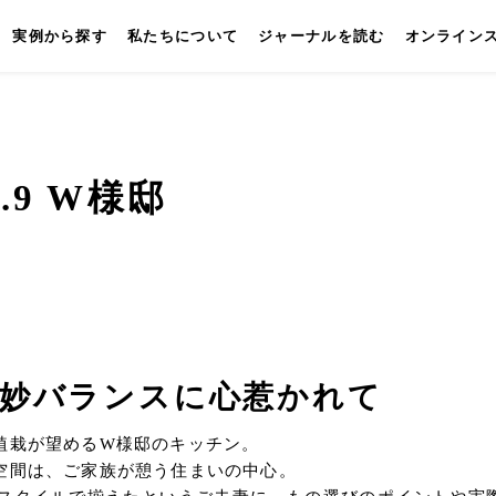
実例から探す
私たちについて
ジャーナルを読む
オンライン
.9 W様邸
キッチン
壁付けキッチン
対面キッチン
セパレートキッチン
並
妙バランスに心惹かれて
植栽が望めるW様邸のキッチン。
空間は、ご家族が憩う住まいの中心。