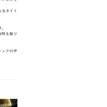
れるタイミ
人。
当時を振り
シンクの中