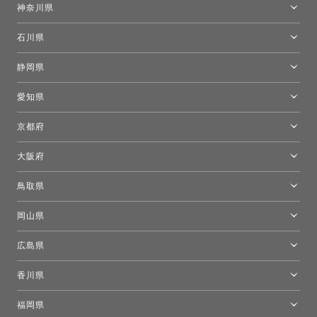
神奈川県
カルテル東京
[移転準備のため休館中]トーヨーキッチンスタイルショップ箱根
モーイ東京
石川県
キーブー東京
金沢ショールーム
静岡県
FLOS｜フロスデザインスペース青山
新宿高島屋トーヨーキッチンスタイル
トーヨーキッチンスタイルショップ浜松
愛知県
名古屋ショールーム
京都府
京都ショールーム
大阪府
トーヨーキッチンスタイルショップ京都東
大阪ショールーム
鳥取県
[閉館]米子ショールーム
岡山県
岡山ショールーム
広島県
広島ショールーム
香川県
高松ショールーム
福岡県