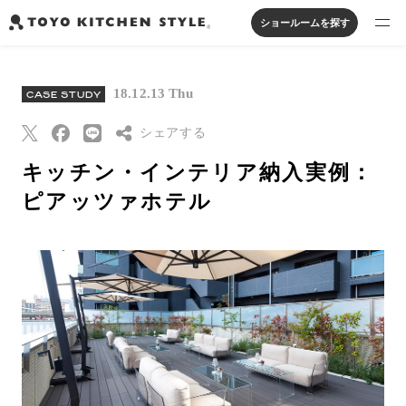
ショールームを探す
製品を探す
18.12.13 Thu
CASE STUDY
オープンキッチン
アイランドキッチン
システムキッチン
実例から探す
ペニンシュラキッチン
シェアする
壁付けキッチン
対面キッチン
家具・照明・タイル
セパレートキッチン
並列型キッチン
バス・洗面
キッチン・インテリア納入実例：
私たちについて
Threads
ピアッツァホテル
Pinterest
ジャーナルを読む
はてなブックマー
ク
オンラインストア
Eメールで送信
URLをコピー
お知らせ
カタログを見る
よくあるご質問