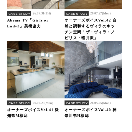
26.07.31(Fri)
26.07.27(Mon)
CASE STUDY
CASE STUDY
Abema TV「Girls or
オーナーズボイスVol.42 自
Lady3」美術協力
然と調和するヴィラのキッ
チン空間「ザ・ヴィラ・ノ
ビリス・軽井沢」
26.06.29(Mon)
26.05.25(Mon)
CASE STUDY
CASE STUDY
オーナーズボイスVol.41 愛
オーナーズボイスVol.40 神
知県M様邸
奈川県H様邸