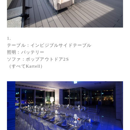
お問い合わせ
サポート
LANGUAGE :
JP
EN
CN
1.
テーブル：インビジブルサイドテーブル
照明：バッテリー
ソファ：ポップアウトドア2S
（すべてKartell）
オンライン見積もり
ショールームを探す