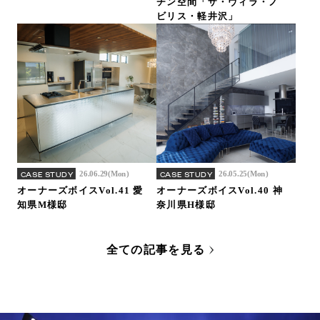
チン空間「ザ・ヴィラ・ノ
ビリス・軽井沢」
26.06.29(Mon)
26.05.25(Mon)
CASE STUDY
CASE STUDY
オーナーズボイスVol.41 愛
オーナーズボイスVol.40 神
知県M様邸
奈川県H様邸
全ての記事を見る