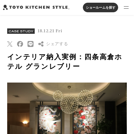
ショールームを探す
製品を探す
18.12.21 Fri
CASE STUDY
オープンキッチン
アイランドキッチン
システムキッチン
実例から探す
ペニンシュラキッチン
シェアする
壁付けキッチン
対面キッチン
家具・照明・タイル
セパレートキッチン
並列型キッチン
バス・洗面
インテリア納入実例：四条高倉ホ
私たちについて
Threads
テル グランレブリー
Pinterest
ジャーナルを読む
はてなブックマー
ク
オンラインストア
Eメールで送信
URLをコピー
お知らせ
カタログを見る
よくあるご質問