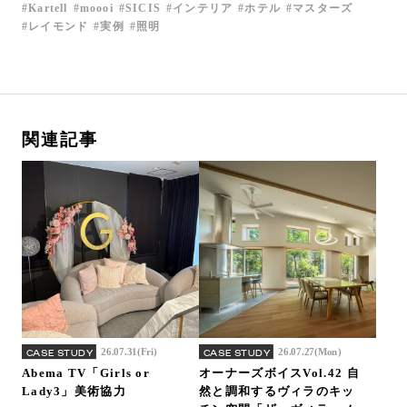
Kartell
moooi
SICIS
インテリア
ホテル
マスターズ
レイモンド
実例
照明
関連記事
26.07.31(Fri)
26.07.27(Mon)
CASE STUDY
CASE STUDY
Abema TV「Girls or
オーナーズボイスVol.42 自
Lady3」美術協力
然と調和するヴィラのキッ