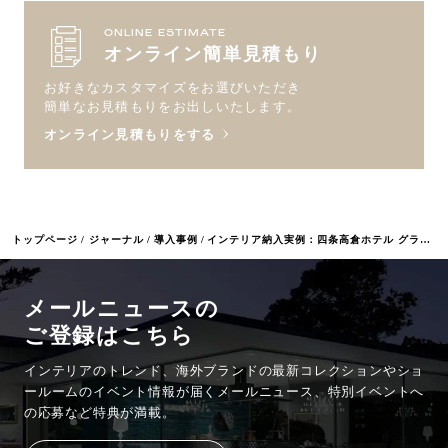
ONLINE ESTIMATE
オンライン簡単見積もり
お好きなカスタマイズをお選びいただき
簡単なお見積もりをお出しいたします。
オンライン見積もりをする
トップページ
ジャーナル
導入事例
インテリア納入実例：四条高倉ホテル グランレブリー
メールニュースの
ご登録はこちら
インテリアのトレンド、海外ブランドの最新コレクションやショ
ールームのイベント情報が
届くメールニュース、特別イベントへ
の応募など特典が満載。