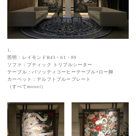
お問い合わせ
サポート
LANGUAGE :
JP
EN
CN
1.
照明：レイモンドR43・61・89
ソファ：ブティック トリプルシーター
テーブル：バソッティコーヒーテーブル+ロー脚
カーペット：デルフトブループレート
（すべてmoooi）
オンライン見積もり
ショールームを探す