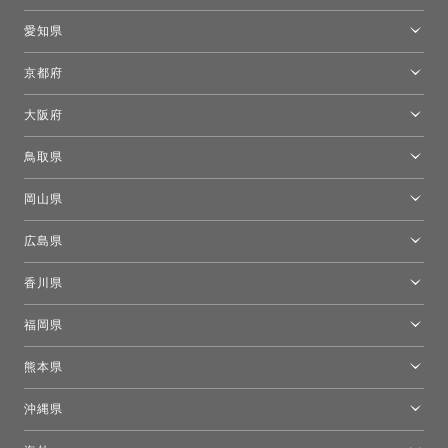
新宿高島屋トーヨーキッチンスタイル
トーヨーキッチンスタイルショップ浜松
愛知県
名古屋ショールーム
京都府
京都ショールーム
大阪府
トーヨーキッチンスタイルショップ京都東
大阪ショールーム
鳥取県
[閉館]米子ショールーム
岡山県
岡山ショールーム
広島県
広島ショールーム
香川県
高松ショールーム
福岡県
福岡ショールーム
熊本県
熊本ショールーム
沖縄県
トーヨーキッチンスタイルショップ沖縄