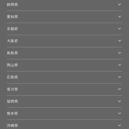
金沢ショールーム
静岡県
FLOS｜フロスデザインスペース青山
新宿高島屋トーヨーキッチンスタイル
トーヨーキッチンスタイルショップ浜松
愛知県
名古屋ショールーム
京都府
京都ショールーム
大阪府
トーヨーキッチンスタイルショップ京都東
大阪ショールーム
鳥取県
[閉館]米子ショールーム
岡山県
岡山ショールーム
広島県
広島ショールーム
香川県
高松ショールーム
福岡県
福岡ショールーム
熊本県
熊本ショールーム
沖縄県