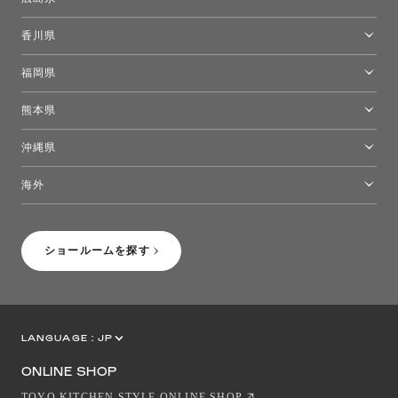
広島ショールーム
香川県
高松ショールーム
福岡県
福岡ショールーム
熊本県
熊本ショールーム
沖縄県
トーヨーキッチンスタイルショップ沖縄
海外
［Coming Soon］トーヨーキッチンスタイルショップニューヨーク
ショールームを探す
LANGUAGE :
JP
EN
CN
ONLINE SHOP
TOYO KITCHEN STYLE ONLINE SHOP