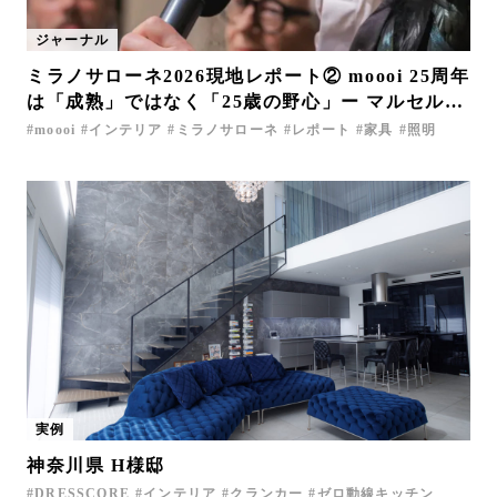
ジャーナル
ミラノサローネ2026現地レポート② moooi 25周年
は「成熟」ではなく「25歳の野心」ー マルセルが
描く未来
moooi
インテリア
ミラノサローネ
レポート
家具
照明
実例
神奈川県 H様邸
DRESSCORE
インテリア
クランカー
ゼロ動線キッチン