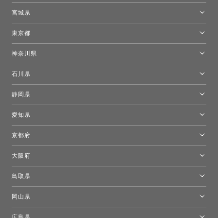
トーヨーキッチンスタイルショップ札幌
宮城県
仙台ショールーム
東京都
東京ショールーム
神奈川県
カルテル東京
[移転準備のため休館中]トーヨーキッチンスタイルショップ箱根
モーイ東京
石川県
キーブー東京
金沢ショールーム
静岡県
FLOS｜フロスデザインスペース青山
新宿高島屋トーヨーキッチンスタイル
トーヨーキッチンスタイルショップ浜松
愛知県
名古屋ショールーム
京都府
京都ショールーム
大阪府
トーヨーキッチンスタイルショップ京都東
大阪ショールーム
鳥取県
[閉館]米子ショールーム
岡山県
岡山ショールーム
広島県