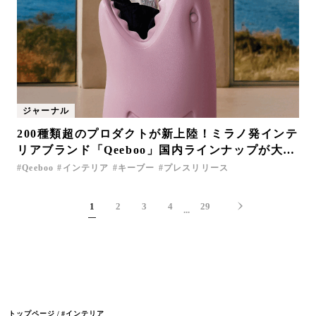
ジャーナル
200種類超のプロダクトが新上陸！ミラノ発インテ
リアブランド「Qeeboo」国内ラインナップが大幅
拡充
Qeeboo
インテリア
キーブー
プレスリリース
1
2
3
4
29
...
トップページ
#インテリア