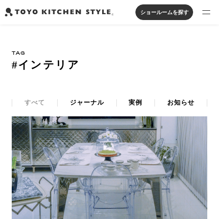
ショールームを探す
製品を探す
TAG
オープンキッチン
アイランドキッチン
システムキッチン
#インテリア
実例から探す
ペニンシュラキッチン
壁付けキッチン
対面キッチン
家具・照明・タイル
セパレートキッチン
並列型キッチン
バス・洗面
私たちについて
すべて
ジャーナル
実例
お知らせ
ジャーナルを読む
オンラインストア
お知らせ
カタログを見る
よくあるご質問