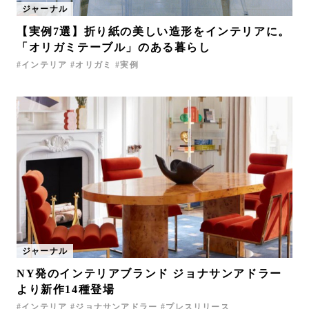
ジャーナル
お問い合わせ
【実例7選】折り紙の美しい造形をインテリアに。
サポート
「オリガミテーブル」のある暮らし
LANGUAGE :
JP
インテリア
オリガミ
実例
EN
CN
ジャーナル
NY発のインテリアブランド ジョナサンアドラー
オンライン見積もり
ショールームを探す
より新作14種登場
インテリア
ジョナサンアドラー
プレスリリース