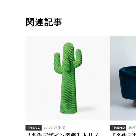
関連記事
26.08.07(Fri)
26.0
TREND
TREND
【名作デザイン図鑑】トリノ
【名作デ