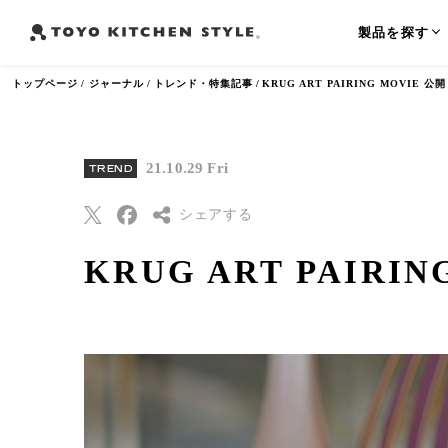
製品を探す
トップページ
ジャーナル
トレンド・特集記事
KRUG ART PAIRING MOVIE 公開
21.10.29 Fri
TREND
よく検索されるワード
シェアする
オープンキッチン
アイランドキッチン
ペニンシュラ
KRUG ART PAIRIN
Threads
Pinterest
はてなブックマー
ク
Eメールで送信
URLをコピー