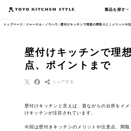
製品を探す
トップページ
ジャーナル
ノウハウ
壁付けキッチンで理想の間取りに｜メリットや
壁付けキッチンで理
よく検索されるワード
点、ポイントまで
オープンキッチン
アイランドキッチン
ペニンシュラ
シェアする
Threads
壁付けキッチンと言えば、昔ながらの台所をイメ
Pinterest
けキッチンが注目されています。
はてなブックマー
ク
今回は壁付きキッチンのメリットや注意点、間取