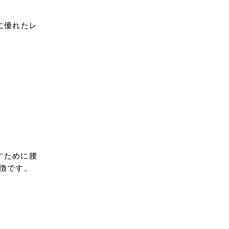
に優れたレ
すために腰
徴です。