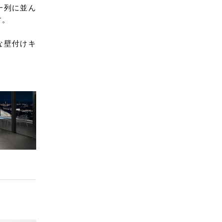
一列に並ん
す。
な壁付けキ