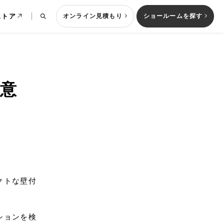
ストア
オンライン見積もり
ショールームを探す
意
列型キッチン
クトな壁付
ションを検