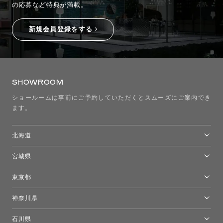
の応募など特典が満載。
新規会員登録をする
SHOWROOM
ショールームは事前にご予約していただくとスムーズにご案内でき
ます。
北海道
トーヨーキッチンスタイルショップ札幌
宮城県
仙台ショールーム
東京都
東京ショールーム
神奈川県
カルテル東京
[移転準備のため休館中]トーヨーキッチンスタイルショップ箱根
モーイ東京
石川県