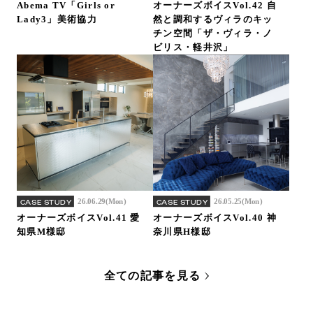
Abema TV「Girls or
オーナーズボイスVol.42 自
Lady3」美術協力
然と調和するヴィラのキッ
チン空間「ザ・ヴィラ・ノ
ビリス・軽井沢」
26.06.29(Mon)
26.05.25(Mon)
CASE STUDY
CASE STUDY
オーナーズボイスVol.41 愛
オーナーズボイスVol.40 神
知県M様邸
奈川県H様邸
全ての記事を見る