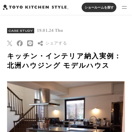
ショールームを探す
製品を探す
19.01.24 Thu
CASE STUDY
オープンキッチン
アイランドキッチン
システムキッチン
実例から探す
ペニンシュラキッチン
シェアする
壁付けキッチン
対面キッチン
家具・照明・タイル
セパレートキッチン
並列型キッチン
バス・洗面
キッチン・インテリア納入実例：
私たちについて
Threads
北洲ハウジング モデルハウス
Pinterest
ジャーナルを読む
はてなブックマー
ク
オンラインストア
Eメールで送信
URLをコピー
お知らせ
カタログを見る
よくあるご質問