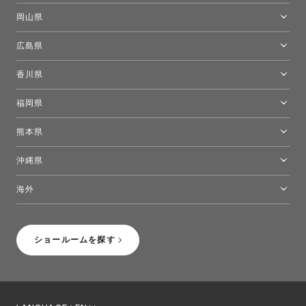
[閉館]米子ショールーム
岡山県
岡山ショールーム
広島県
広島ショールーム
香川県
高松ショールーム
福岡県
福岡ショールーム
熊本県
熊本ショールーム
沖縄県
トーヨーキッチンスタイルショップ沖縄
海外
［Coming Soon］トーヨーキッチンスタイルショップニューヨーク
ショールームを探す