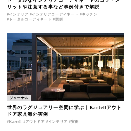
トータルなインテリアコーディネートのコツ - メ
リットや注意する事など事例付きで解説
インテリア
インテリアコーディネート
キッチン
トータルコーディネート
実例
ジャーナル
世界のラグジュアリー空間に学ぶ｜Kartellアウト
ドア家具海外実例
Kartell
アウトドア
インテリア
実例