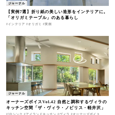
ジャーナル
お問い合わせ
【実例7選】折り紙の美しい造形をインテリアに。
サポート
「オリガミテーブル」のある暮らし
LANGUAGE :
EN
インテリア
オリガミ
実例
JP
CN
ジャーナル
オーナーズボイスVol.42 自然と調和するヴィラの
オンライン見積もり
ショールームを探す
キッチン空間「ザ・ヴィラ・ノビリス・軽井沢」
3Dシンク
アイランドキッチン
ヴィラ
オーナーズボイス