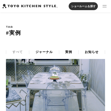
ショールームを探す
製品を探す
TAG
オープンキッチン
アイランドキッチン
システムキッチン
#実例
実例から探す
ペニンシュラキッチン
壁付けキッチン
対面キッチン
家具・照明・タイル
セパレートキッチン
並列型キッチン
バス・洗面
私たちについて
すべて
ジャーナル
実例
お知らせ
ジャーナルを読む
オンラインストア
お知らせ
カタログを見る
よくあるご質問