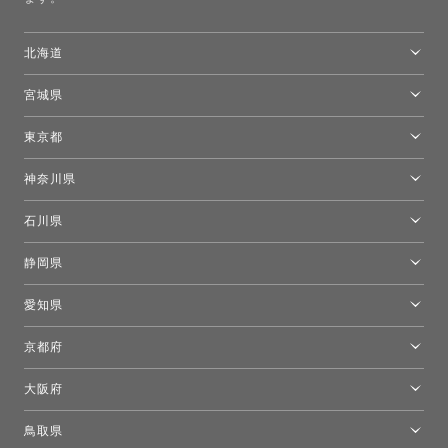
北海道
トーヨーキッチンスタイルショップ札幌
宮城県
仙台ショールーム
東京都
東京ショールーム
神奈川県
カルテル東京
[移転準備のため休館中]トーヨーキッチンスタイルショップ箱根
モーイ東京
石川県
キーブー東京
金沢ショールーム
静岡県
FLOS｜フロスデザインスペース青山
新宿高島屋トーヨーキッチンスタイル
トーヨーキッチンスタイルショップ浜松
愛知県
名古屋ショールーム
京都府
京都ショールーム
大阪府
トーヨーキッチンスタイルショップ京都東
大阪ショールーム
鳥取県