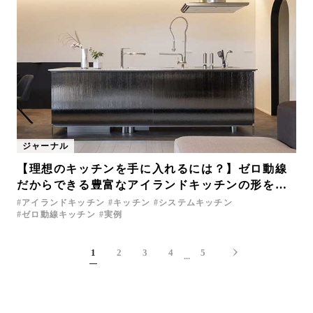
ジャーナル
【理想のキッチンを手に入れるには？】ゼロ動線
だからできる豊富なアイランドキッチンの形を施
工事例とともに紹介
アイランドキッチン
キッチン
システムキッチン
ゼロ動線キッチン
実例
1
2
3
4
5
...