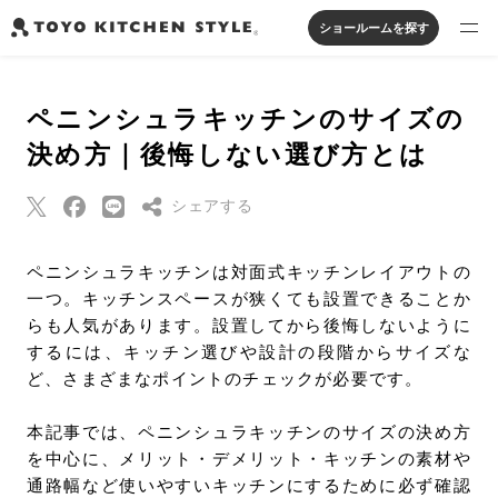
ショールームを探す
製品を探す
ペニンシュラキッチンのサイズの
オープンキッチン
アイランドキッチン
システムキッチン
決め方｜後悔しない選び方とは
実例から探す
ペニンシュラキッチン
壁付けキッチン
対面キッチン
家具・照明・タイル
セパレートキッチン
並列型キッチン
バス・洗面
シェアする
私たちについて
Threads
ペニンシュラキッチンは対面式キッチンレイアウトの
ジャーナルを読む
一つ。キッチンスペースが狭くても設置できることか
Pinterest
らも人気があります。設置してから後悔しないように
はてなブックマー
するには、キッチン選びや設計の段階からサイズな
オンラインストア
ク
ど、さまざまなポイントのチェックが必要です。
Eメールで送信
お知らせ
本記事では、ペニンシュラキッチンのサイズの決め方
URLをコピー
を中心に、メリット・デメリット・キッチンの素材や
カタログを見る
通路幅など使いやすいキッチンにするために必ず確認
よくあるご質問