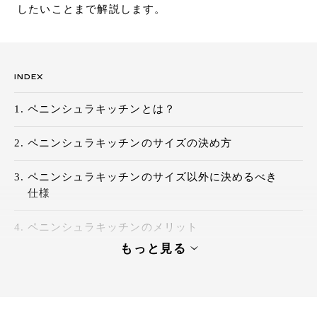
したいことまで解説します。
お問い合わせ
サポート
LANGUAGE :
JP
EN
CN
INDEX
ペニンシュラキッチンとは？
ペニンシュラキッチンのサイズの決め方
ペニンシュラキッチンのサイズ以外に決めるべき
仕様
ペニンシュラキッチンのメリット
もっと見る
ペニンシュラキッチンのデメリット
オンライン見積もり
ショールームを探す
ペニンシュラキッチンは自分にピッタリの商品を
見つけやすいキッチン