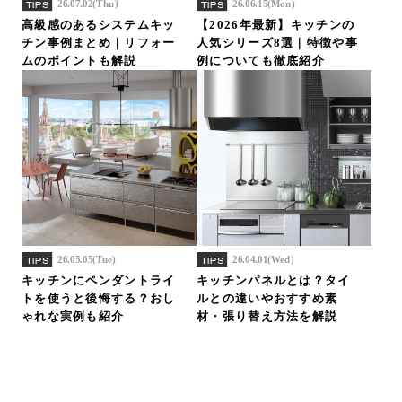
26.07.02(Thu)
26.06.15(Mon)
TIPS
TIPS
高級感のあるシステムキッ
【2026年最新】キッチンの
チン事例まとめ｜リフォー
人気シリーズ8選｜特徴や事
ムのポイントも解説
例についても徹底紹介
26.05.05(Tue)
26.04.01(Wed)
TIPS
TIPS
キッチンにペンダントライ
キッチンパネルとは？タイ
トを使うと後悔する？おし
ルとの違いやおすすめ素
ゃれな実例も紹介
材・張り替え方法を解説