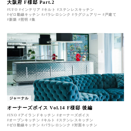
大阪府 F様邸 Part.2
UFO
インテリア
キルト
ステンレスキッチン
ゼロ動線キッチン
パラレロシンク
ラグジュアリー
戸建て
新築
照明
集
ジャーナル
オーナーズボイス Vol.14 F様邸 後編
INO
アイランドキッチン
オーナーズボイス
オープンキッチン
キルト
ステンレスキッチン
ゼロ動線キッチン
パラレロシンク
対面キッチン