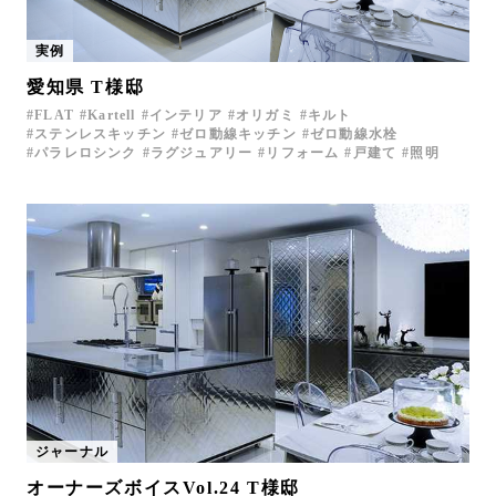
実例
愛知県 T様邸
FLAT
Kartell
インテリア
オリガミ
キルト
ステンレスキッチン
ゼロ動線キッチン
ゼロ動線水栓
パラレロシンク
ラグジュアリー
リフォーム
戸建て
照明
ジャーナル
オーナーズボイスVol.24 T様邸