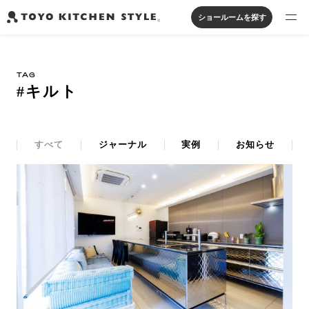
ショールームを探す
製品を探す
TAG
オープンキッチン
アイランドキッチン
システムキッチン
#キルト
実例から探す
ペニンシュラキッチン
壁付けキッチン
対面キッチン
家具・照明・タイル
セパレートキッチン
並列型キッチン
バス・洗面
私たちについて
すべて
ジャーナル
実例
お知らせ
ジャーナルを読む
オンラインストア
お知らせ
カタログを見る
よくあるご質問