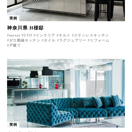
実例
神奈川県 H様邸
moooi
UFO
インテリア
キルト
ステンレスキッチン
ゼロ動線キッチン
タイル
ラグジュアリー
リフォーム
戸建て
実例