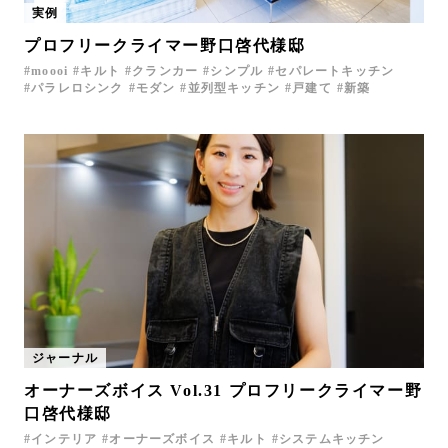
実例
お問い合わせ
プロフリークライマー野口啓代様邸
サポート
moooi
キルト
クランカー
シンプル
セパレートキッチン
LANGUAGE :
JP
パラレロシンク
モダン
並列型キッチン
戸建て
新築
EN
CN
ジャーナル
オーナーズボイス Vol.31 プロフリークライマー野
口啓代様邸
オンライン見積もり
ショールームを探す
インテリア
オーナーズボイス
キルト
システムキッチン