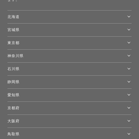
北海道
トーヨーキッチンスタイルショップ札幌
宮城県
仙台ショールーム
東京都
東京ショールーム
神奈川県
カルテル東京
[移転準備のため休館中]トーヨーキッチンスタイルショップ箱根
モーイ東京
石川県
キーブー東京
金沢ショールーム
静岡県
FLOS｜フロスデザインスペース青山
新宿高島屋トーヨーキッチンスタイル
トーヨーキッチンスタイルショップ浜松
愛知県
名古屋ショールーム
京都府
京都ショールーム
大阪府
トーヨーキッチンスタイルショップ京都東
大阪ショールーム
鳥取県