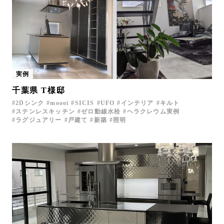
実例
千葉県 T様邸
2Dシンク
moooi
SICIS
UFO
インテリア
キルト
ステンレスキッチン
ゼロ動線水栓
ヘラクレウム実例
ラグジュアリー
戸建て
新築
照明