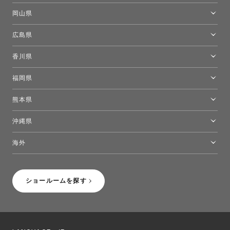
[閉館]米子ショールーム
岡山県
岡山ショールーム
広島県
広島ショールーム
香川県
高松ショールーム
福岡県
福岡ショールーム
熊本県
熊本ショールーム
沖縄県
トーヨーキッチンスタイルショップ沖縄
海外
［Coming Soon］トーヨーキッチンスタイルショップニューヨーク
ショールームを探す