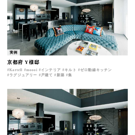
実例
京都府 Y様邸
Kartell
moooi
インテリア
キルト
ゼロ動線キッチン
ラグジュアリー
戸建て
新築
集