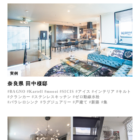
実例
奈良県 田中様邸
BAGNO
Kartell
moooi
SICIS
アイス
インテリア
キルト
クランカー
ステンレスキッチン
ゼロ動線水栓
パラレロシンク
ラグジュアリー
戸建て
新築
集