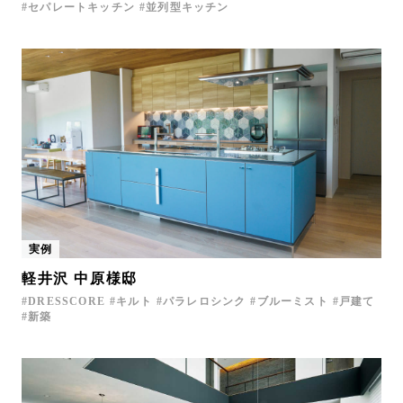
セパレートキッチン
並列型キッチン
実例
軽井沢 中原様邸
DRESSCORE
キルト
パラレロシンク
ブルーミスト
戸建て
新築