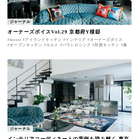
ジャーナル
オーナーズボイスVol.29 京都府Y様邸
moooi
アイランドキッチン
インテリア
オーナーズボイス
オープンキッチン
キルト
パラレロシンク
対面キッチン
集
ジャーナル
インテリアコーディネートの実例を読み解く 東京