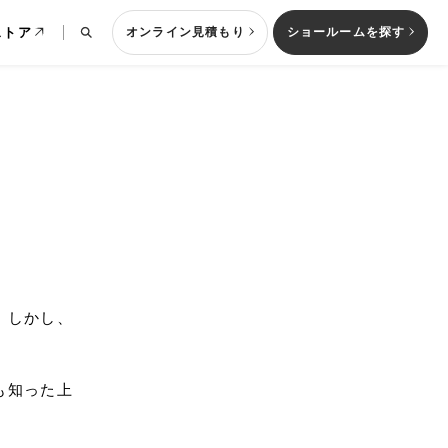
ストア
オンライン見積もり
ショールームを探す
列型キッチン
。しかし、
も知った上