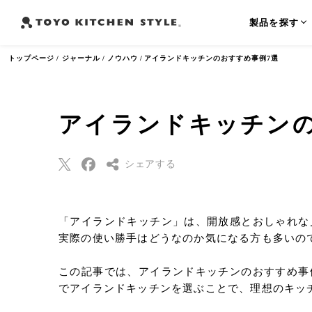
製品を探す
トップページ
ジャーナル
ノウハウ
アイランドキッチンのおすすめ事例7選
アイランドキッチンの
よく検索されるワード
オープンキッチン
アイランドキッチン
ペニンシュラ
シェアする
Threads
「アイランドキッチン」は、開放感とおしゃれな
Pinterest
実際の使い勝手はどうなのか気になる方も多いの
はてなブックマー
ク
この記事では、アイランドキッチンのおすすめ事
Eメールで送信
でアイランドキッチンを選ぶことで、理想のキッ