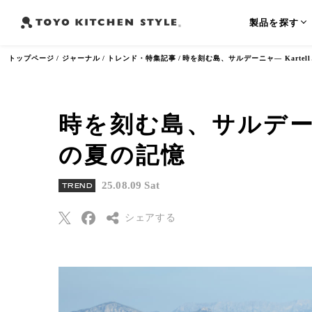
製品を探す
トップページ
ジャーナル
トレンド・特集記事
時を刻む島、サルデーニャ— Karte
時を刻む島、サルデーニ
よく検索されるワード
の夏の記憶
オープンキッチン
アイランドキッチン
ペニンシュラ
25.08.09 Sat
TREND
シェアする
Threads
Pinterest
はてなブックマー