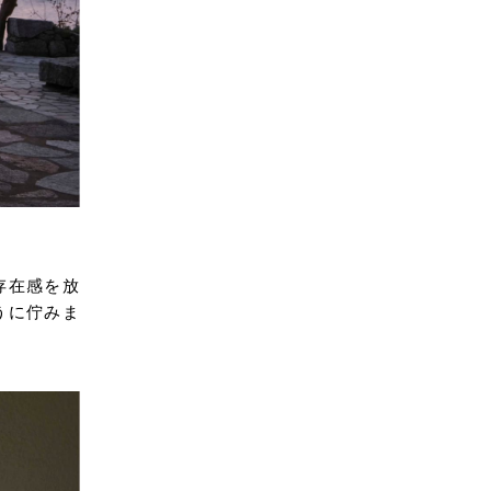
存在感を放
うに佇みま