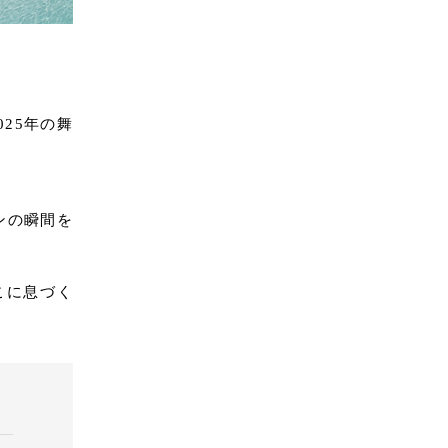
025年の舞
ンの瞬間を
こに息づく