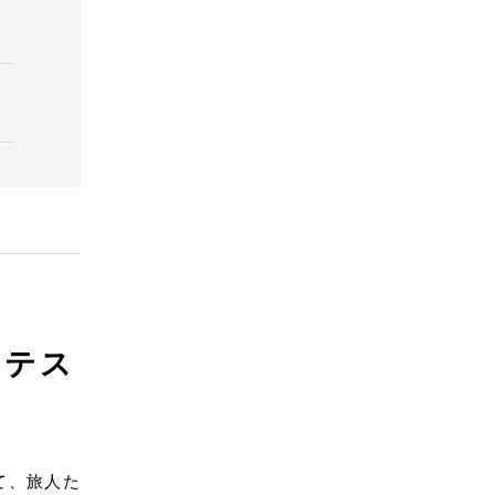
・テス
て、旅人た