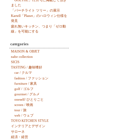
「GOETHE」12月号に掲載して頂き
ました
「パーチライト ツリー」の展示
Kartell「Planet」のハロウィン仕様を
発見
疲れ無いキッチン、つまり「ゼロ動
線」を可能にする
categories
MAISON & OBJET
nabe collection
SICIS
TASTING / 趣味嗜好
car / クルマ
fashion / ファッション
furniture / 家具
golf / ゴルフ
gourmet / グルメ
oneself/ ひとりごと
screen / 映画
tour / 旅
web / ウェブ
TOYO KITCHEN STYLE
インテリアとデザイン
サローネ
経済・経営