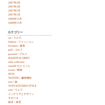
2007年4月
2007年3月
2007年2月
2007年1月
2006年12月
2006年11月
カテゴリー
car / クルマ
fashion / ファッション
furniture / 家具
golf / ゴルフ
gourmet / グルメ
MAISON & OBJET
nabe collection
oneself/ ひとりごと
screen / 映画
SICIS
TASTING / 趣味嗜好
tour / 旅
TOYO KITCHEN STYLE
web / ウェブ
インテリアとデザイン
サローネ
経済・経営