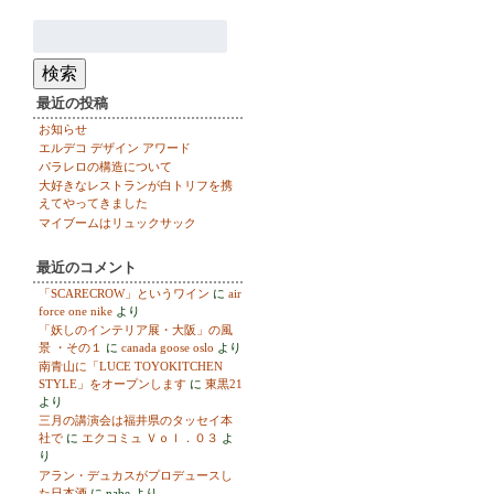
検
索:
検索
最近の投稿
お知らせ
エルデコ デザイン アワード
パラレロの構造について
大好きなレストランが白トリフを携
えてやってきました
マイブームはリュックサック
最近のコメント
「SCARECROW」というワイン
に
air
force one nike
より
「妖しのインテリア展・大阪」の風
景 ・その１
に
canada goose oslo
より
南青山に「LUCE TOYOKITCHEN
STYLE」をオープンします
に
東黒21
より
三月の講演会は福井県のタッセイ本
社で
に
エクコミュ Ｖｏｌ．０３
よ
り
アラン・デュカスがプロデュースし
た日本酒
に
nabe
より