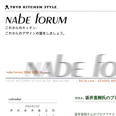
nabe forum | 2006 | 12月 | 26
TOYO KITCHEN STYLE BLOG MAGAZINE |
SICIS Live
|
STUDIO N
坂井直樹氏のブロ
TITLE:
calendar
2006年12月
月
火
水
木
金
土
日
坂井直樹さんのブログでＰＵ
1
2
3