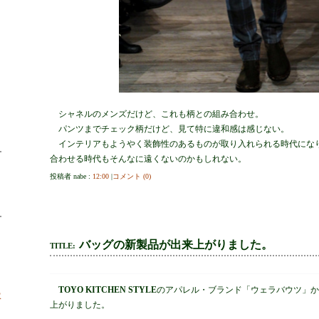
シャネルのメンズだけど、これも柄との組み合わせ。
パンツまでチェック柄だけど、見て特に違和感は感じない。
インテリアもようやく装飾性のあるものが取り入れられる時代にな
合わせる時代もそんなに遠くないのかもしれない。
投稿者 nabe :
12:00
|
コメント (0)
バッグの新製品が出来上がりました。
TITLE:
TOYO KITCHEN STYLE
のアパレル・ブランド「ウェラバウツ」か
取
上がりました。