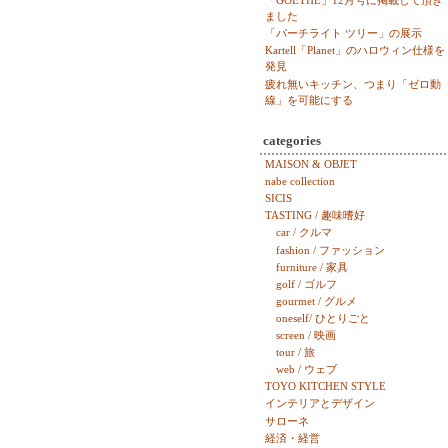
「GOETHE」12月号に掲載して頂き
ました
「パーチライト ツリー」の展示
Kartell「Planet」のハロウィン仕様を
発見
疲れ無いキッチン、つまり「ゼロ動
線」を可能にする
categories
MAISON & OBJET
nabe collection
SICIS
TASTING / 趣味嗜好
car / クルマ
fashion / ファッション
furniture / 家具
golf / ゴルフ
gourmet / グルメ
oneself/ ひとりごと
screen / 映画
tour / 旅
web / ウェブ
TOYO KITCHEN STYLE
インテリアとデザイン
サローネ
経済・経営