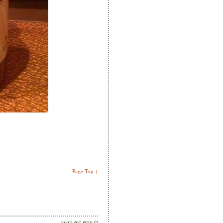
。
Page Top ↑