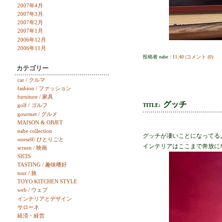
2007年4月
2007年3月
2007年2月
2007年1月
2006年12月
2006年11月
投稿者 nabe :
11:40
|
コメント (0)
カテゴリー
car / クルマ
fashion / ファッション
furniture / 家具
グッチ
TITLE:
golf / ゴルフ
gourmet / グルメ
MAISON & OBJET
nabe collection
グッチが凄いことになってる
oneself/ ひとりごと
インテリアはここまで奔放に
screen / 映画
SICIS
TASTING / 趣味嗜好
tour / 旅
TOYO KITCHEN STYLE
web / ウェブ
インテリアとデザイン
サローネ
経済・経営