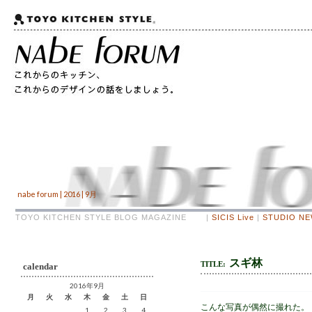
nabe forum | 2016 | 9月
TOYO KITCHEN STYLE BLOG MAGAZINE |
SICIS Live
|
STUDIO N
スギ林
TITLE:
calendar
2016年9月
月
火
水
木
金
土
日
こんな写真が偶然に撮れた。
1
2
3
4