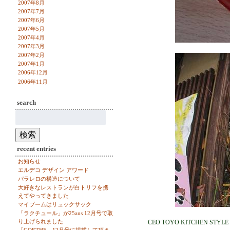
2007年8月
2007年7月
2007年6月
2007年5月
2007年4月
2007年3月
2007年2月
2007年1月
2006年12月
2006年11月
search
検
索:
検索
recent entries
お知らせ
エルデコ デザイン アワード
パラレロの構造について
大好きなレストランが白トリフを携
えてやってきました
マイブームはリュックサック
「ラクチュール」が25ans 12月号で取
り上げられました
CEO TOYO KITCHEN STYLE