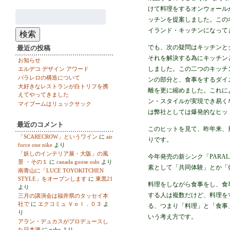
けて料理をするオンウォール
検
ッチンを提案しました。この
索:
イランド・キッチンになって
検索
でも、次の疑問はキッチンと
最近の投稿
それを解決する為にキッチンと
お知らせ
しました。この二つのキッチ
エルデコ デザイン アワード
パラレロの構造について
ンの部分と、食事をするダイ
大好きなレストランが白トリフを携
離を更に縮めました。これに
えてやってきました
ン・スタイルが実現でき易くな
マイブームはリュックサック
は弊社としては爆発的なヒッ
最近のコメント
このヒットを見て、昨年来、
「SCARECROW」というワイン
に
air
りです。
force one nike
より
「妖しのインテリア展・大阪」の風
今年発売の新シンク「PARA
景 ・その１
に
canada goose oslo
より
素として「共同体験」とか「
南青山に「LUCE TOYOKITCHEN
STYLE」をオープンします
に
東黒21
料理をしながら食事をし、食
より
する人は複数だけど、料理を
三月の講演会は福井県のタッセイ本
社で
に
エクコミュ Ｖｏｌ．０３
よ
る、つまり「料理」と「食事
り
いう考え方です。
アラン・デュカスがプロデュースし
た日本酒
に
nabe
より