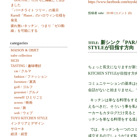
「GOETHE」12月号に掲載して頂き
https://www.facebook.com/toyok
ました
「パーチライト ツリー」の展示
投稿者 nabe :
20:00
|
コメント (0)
Kartell「Planet」のハロウィン仕様を
発見
疲れ無いキッチン、つまり「ゼロ動
線」を可能にする
新シンク「PAR
categories
TITLE:
STYLEが目指す方向
MAISON & OBJET
nabe collection
SICIS
TASTING / 趣味嗜好
ちょっと長文になりますが新シ
car / クルマ
KITCHEN STYLEが目指す
fashion / ファッション
furniture / 家具
コミュニケーションの基本は
golf / ゴルフ
会話がないと始まりません。
gourmet / グルメ
oneself/ ひとりごと
キッチンは単なる料理をする
screen / 映画
えるべきだ。そういう事を私
tour / 旅
ーカーもカタログだけ見ると
web / ウェブ
TOYO KITCHEN STYLE
ッチンを単なる料理をする道
インテリアとデザイン
サローネ
では、キッチンを一つのコミ
経済・経営
成立するのでしょうか?まず