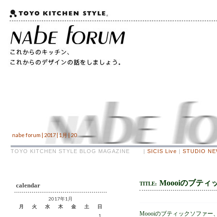
nabe forum | 2017 | 1月 | 20
TOYO KITCHEN STYLE BLOG MAGAZINE |
SICIS Live
|
STUDIO N
Moooiのブテ
TITLE:
calendar
2017年1月
月
火
水
木
金
土
日
Moooiのブティックソファ
1