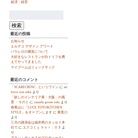
経済・経営
検
索:
検索
最近の投稿
お知らせ
エルデコ デザイン アワード
パラレロの構造について
大好きなレストランが白トリフを携
えてやってきました
マイブームはリュックサック
最近のコメント
「SCARECROW」というワイン
に
air
force one nike
より
「妖しのインテリア展・大阪」の風
景 ・その１
に
canada goose oslo
より
南青山に「LUCE TOYOKITCHEN
STYLE」をオープンします
に
東黒21
より
三月の講演会は福井県のタッセイ本
社で
に
エクコミュ Ｖｏｌ．０３
よ
り
アラン・デュカスがプロデュースし