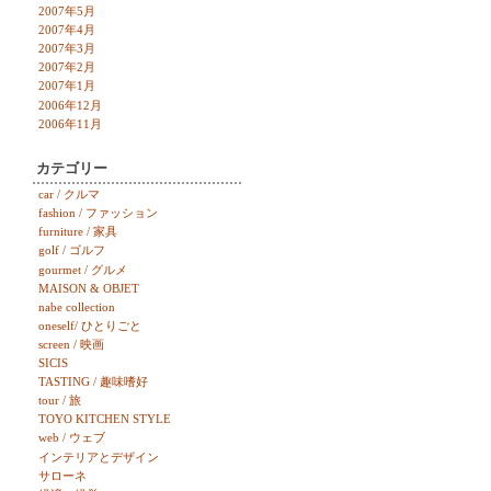
2007年5月
2007年4月
2007年3月
2007年2月
2007年1月
2006年12月
2006年11月
カテゴリー
car / クルマ
fashion / ファッション
furniture / 家具
golf / ゴルフ
gourmet / グルメ
MAISON & OBJET
nabe collection
oneself/ ひとりごと
screen / 映画
SICIS
TASTING / 趣味嗜好
tour / 旅
TOYO KITCHEN STYLE
web / ウェブ
インテリアとデザイン
サローネ