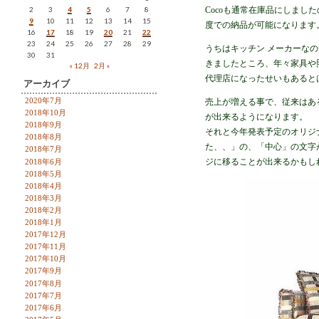
2
3
4
5
6
7
8
Cocoも通常在庫品にしま
9
10
11
12
13
14
15
度での納品が可能になります
16
17
18
19
20
21
22
23
24
25
26
27
28
29
うちはキッチン メーカーな
30
31
きましたところ、年々家具や照明
« 12月
2月 »
代理店になったせいもあると
アーカイブ
2020年7月
売上が増える事で、従来はあ
2018年10月
が出来るようになります。
2018年9月
それと今年発表予定のオリジ
2018年8月
た、、」の、「中心」の文字がと
2018年7月
ジに移ることが出来るかもし
2018年6月
2018年5月
2018年4月
2018年3月
2018年2月
2018年1月
2017年12月
2017年11月
2017年10月
2017年9月
2017年8月
2017年7月
2017年6月