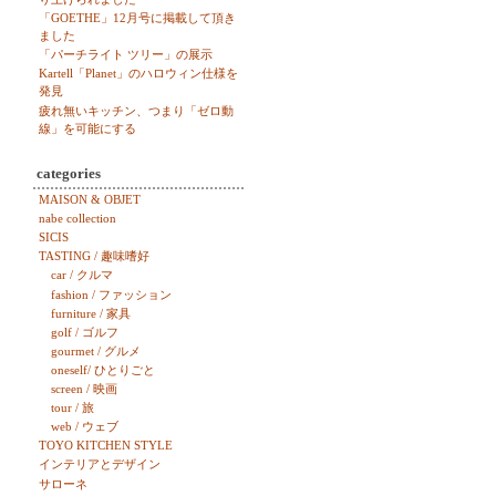
「GOETHE」12月号に掲載して頂き
ました
「パーチライト ツリー」の展示
Kartell「Planet」のハロウィン仕様を
発見
疲れ無いキッチン、つまり「ゼロ動
線」を可能にする
categories
MAISON & OBJET
nabe collection
SICIS
TASTING / 趣味嗜好
car / クルマ
fashion / ファッション
furniture / 家具
golf / ゴルフ
gourmet / グルメ
oneself/ ひとりごと
screen / 映画
tour / 旅
web / ウェブ
TOYO KITCHEN STYLE
インテリアとデザイン
サローネ