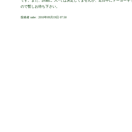
です。まだ、詳細については決定してませんが、近日中にトーヨーキ
ので暫しお待ち下さい。
投稿者 nabe : 2010年09月19日 07:50