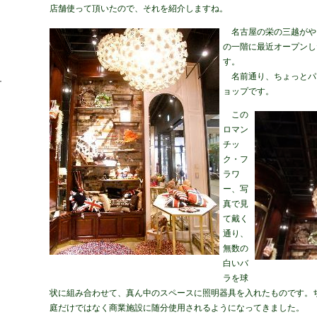
店舗使って頂いたので、それを紹介しますね。
名古屋の栄の三越がや
の一階に最近オープンし
す。
名前通り、ちょっとパ
ョップです。
この
ロマン
チッ
ク・フ
ラワ
ー、写
真で見
て戴く
通り、
無数の
白いバ
ラを球
状に組み合わせて、真ん中のスペースに照明器具を入れたものです。
庭だけではなく商業施設に随分使用されるようになってきました。