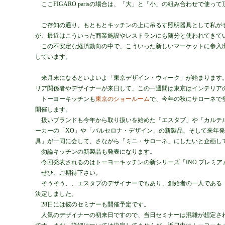
ここFIGARO parisの場合は、「大」と「小」の組み合わせで使っ
ご存知の通り、もともとキッチンの上に吊るす照明器具として私が
が、最近はこういった商業施設やレストランにも随分と使われてきて
この不安定な経済動向の中で、こういった新しいマーケットに参入
しています。
来月末になるといよいよ「東京デザイン・ウィーク」が始まります
リア関係者やデザイナーが来日して、この一週間は東京はインテリア
トーヨーキッチンも
東京のショールーム
で、今年の秋にサローネで
開催します。
扱いブランドも今年から取り扱いを始めた「エスタブ」や「カルテ
ーカーの「XO」や「バルセロナ・デザイン」の新製品、そして来年
具」が一同に会して、さながら「ミニ・サローネ」にしたいと企画し
勿論キッチンの新製品も発表になります。
今回発表されるのはトーヨーキッチンの新シリーズ「INO プレミア
ぜひ、ご期待下さい。
そうそう、、エスタブのデザイナーでもあり、創始者の一人である
決定しました。
28日には彼のセミナーも開催予定です。
人気のデザイナーの初来日ですので、当日セミナーは混雑が想定さ