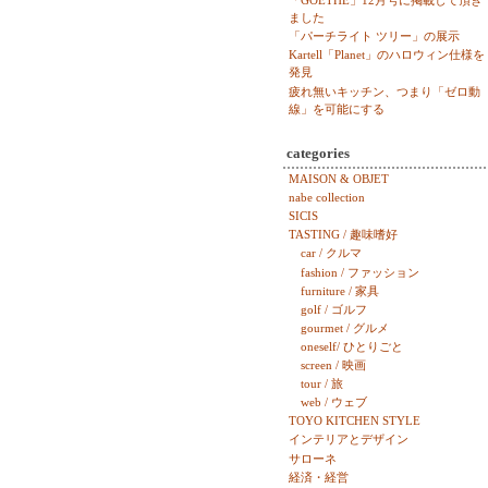
「GOETHE」12月号に掲載して頂き
ました
「パーチライト ツリー」の展示
Kartell「Planet」のハロウィン仕様を
発見
疲れ無いキッチン、つまり「ゼロ動
線」を可能にする
categories
MAISON & OBJET
nabe collection
SICIS
TASTING / 趣味嗜好
car / クルマ
fashion / ファッション
furniture / 家具
golf / ゴルフ
gourmet / グルメ
oneself/ ひとりごと
screen / 映画
tour / 旅
web / ウェブ
TOYO KITCHEN STYLE
インテリアとデザイン
サローネ
経済・経営