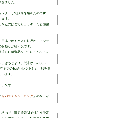
て頂きました。
セレクトして販売を始めたのです
います。
出来たのはとてもラッキーだと感謝
。日本中はもとより世界からインテ
のお祭りが続く訳です。
登場した新製品を中心にイベントを
ル」はもとより、従来からの扱いメ
発売予定の私がセレクトした「照明器
ています。
ム」です。
「
セバスチャン・ロング
」の来日が
れるので、事前登録制で行なう予定