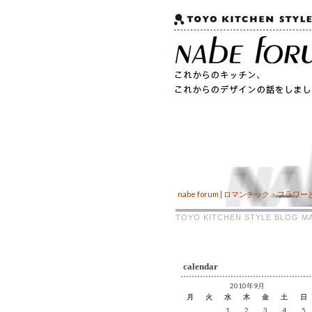
nabe forum | ロマンチック・フラ
TOYO KITCHEN STYLE BLOG
calendar
2010年9月
月
火
水
木
金
土
日
1
2
3
4
5