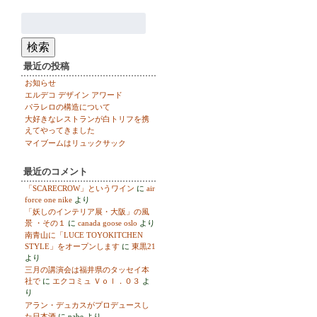
検
索:
検索
最近の投稿
お知らせ
エルデコ デザイン アワード
パラレロの構造について
大好きなレストランが白トリフを携
えてやってきました
マイブームはリュックサック
最近のコメント
「SCARECROW」というワイン
に
air
force one nike
より
「妖しのインテリア展・大阪」の風
景 ・その１
に
canada goose oslo
より
南青山に「LUCE TOYOKITCHEN
STYLE」をオープンします
に
東黒21
より
三月の講演会は福井県のタッセイ本
社で
に
エクコミュ Ｖｏｌ．０３
よ
り
アラン・デュカスがプロデュースし
た日本酒
に
nabe
より