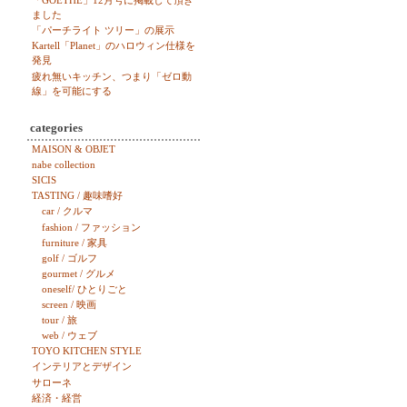
「GOETHE」12月号に掲載して頂き
ました
「パーチライト ツリー」の展示
Kartell「Planet」のハロウィン仕様を
発見
疲れ無いキッチン、つまり「ゼロ動
線」を可能にする
categories
MAISON & OBJET
nabe collection
SICIS
TASTING / 趣味嗜好
car / クルマ
fashion / ファッション
furniture / 家具
golf / ゴルフ
gourmet / グルメ
oneself/ ひとりごと
screen / 映画
tour / 旅
web / ウェブ
TOYO KITCHEN STYLE
インテリアとデザイン
サローネ
経済・経営