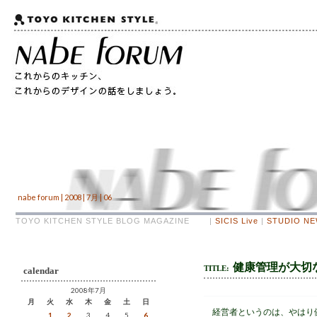
nabe forum | 2008 | 7月 | 06
TOYO KITCHEN STYLE BLOG MAGAZINE |
SICIS Live
|
STUDIO N
健康管理が大切なの
TITLE:
calendar
2008年7月
月
火
水
木
金
土
日
経営者というのは、やはり健
1
2
3
4
5
6