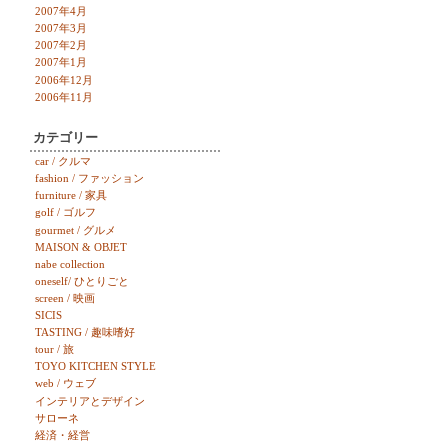
2007年4月
2007年3月
2007年2月
2007年1月
2006年12月
2006年11月
カテゴリー
car / クルマ
fashion / ファッション
furniture / 家具
golf / ゴルフ
gourmet / グルメ
MAISON & OBJET
nabe collection
oneself/ ひとりごと
screen / 映画
SICIS
TASTING / 趣味嗜好
tour / 旅
TOYO KITCHEN STYLE
web / ウェブ
インテリアとデザイン
サローネ
経済・経営