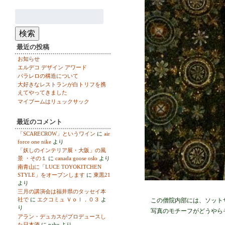
検
索:
検索
最近の投稿
お知らせ
エルデコ デザイン アワード
パラレロの構造について
大好きなレストランが白トリフを携
えてやってきました
マイブームはリュックサック
最近のコメント
「SCARECROW」というワイン
に
air
force one nike
より
「妖しのインテリア展・大阪」の風
景 ・その１
に
canada goose oslo
より
南青山に「LUCE TOYOKITCHEN
STYLE」をオープンします
に
東黒21
より
三月の講演会は福井県のタッセイ本
社で
に
エクコミュ Ｖｏｌ．０３
よ
この僧院内部には、ソットサ
り
写真のモチーフがどうやら
アラン・デュカスがプロデュースし
た日本酒
に
nabe
より