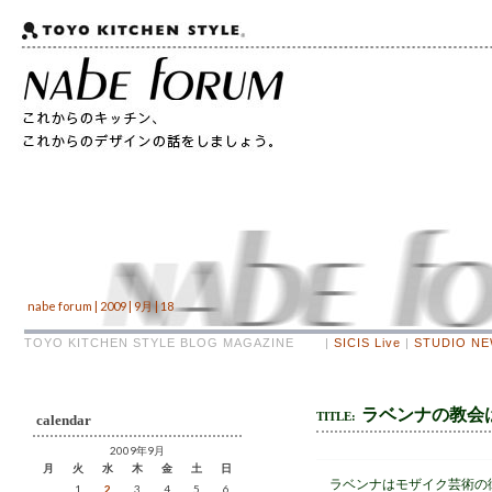
nabe forum | 2009 | 9月 | 18
TOYO KITCHEN STYLE BLOG MAGAZINE |
SICIS Live
|
STUDIO N
ラベンナの教会
TITLE:
calendar
2009年9月
月
火
水
木
金
土
日
ラベンナはモザイク芸術の
1
2
3
4
5
6