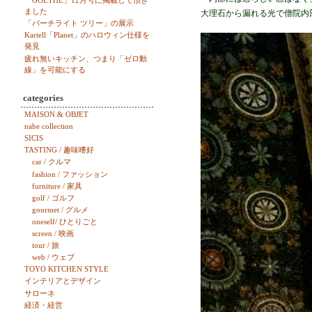
「GOETHE」12月号に掲載して頂き
ました
大理石から漏れる光で僧院内
「パーチライト ツリー」の展示
Kartell「Planet」のハロウィン仕様を
発見
疲れ無いキッチン、つまり「ゼロ動
線」を可能にする
categories
MAISON & OBJET
nabe collection
SICIS
TASTING / 趣味嗜好
car / クルマ
fashion / ファッション
furniture / 家具
golf / ゴルフ
gourmet / グルメ
oneself/ ひとりごと
screen / 映画
tour / 旅
web / ウェブ
TOYO KITCHEN STYLE
インテリアとデザイン
サローネ
経済・経営