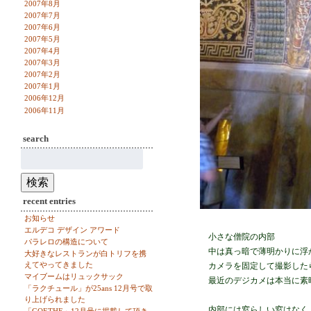
2007年8月
2007年7月
2007年6月
2007年5月
2007年4月
2007年3月
2007年2月
2007年1月
2006年12月
2006年11月
search
検
索:
検索
recent entries
お知らせ
エルデコ デザイン アワード
小さな僧院の内部
パラレロの構造について
中は真っ暗で薄明かりに浮
大好きなレストランが白トリフを携
えてやってきました
カメラを固定して撮影した
マイブームはリュックサック
最近のデジカメは本当に素
「ラクチュール」が25ans 12月号で取
り上げられました
内部には窓らしい窓はなく、