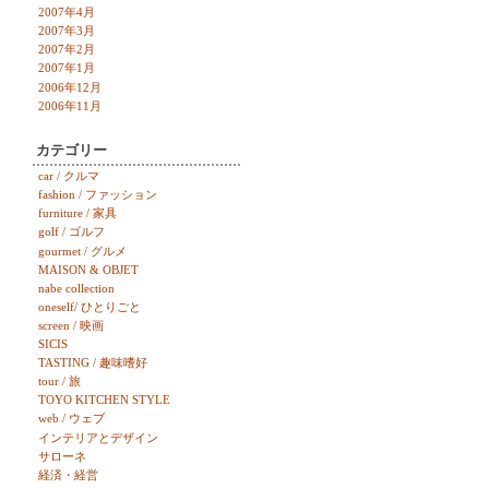
2007年4月
2007年3月
2007年2月
2007年1月
2006年12月
2006年11月
カテゴリー
car / クルマ
fashion / ファッション
furniture / 家具
golf / ゴルフ
gourmet / グルメ
MAISON & OBJET
nabe collection
oneself/ ひとりごと
screen / 映画
SICIS
TASTING / 趣味嗜好
tour / 旅
TOYO KITCHEN STYLE
web / ウェブ
インテリアとデザイン
サローネ
経済・経営