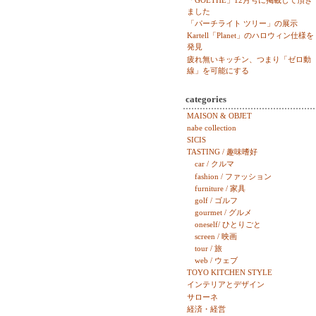
「GOETHE」12月号に掲載して頂き
ました
「パーチライト ツリー」の展示
Kartell「Planet」のハロウィン仕様を
発見
疲れ無いキッチン、つまり「ゼロ動
線」を可能にする
categories
MAISON & OBJET
nabe collection
SICIS
TASTING / 趣味嗜好
car / クルマ
fashion / ファッション
furniture / 家具
golf / ゴルフ
gourmet / グルメ
oneself/ ひとりごと
screen / 映画
tour / 旅
web / ウェブ
TOYO KITCHEN STYLE
インテリアとデザイン
サローネ
経済・経営